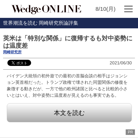
8/10(月)
世界潮流を読む 岡崎研究所論評集
英米は「特別な関係」に復帰するも対中姿勢に
は温度差
岡崎研究所
2021/06/30
バイデン大統領の初外遊での最初の首脳会談の相手はジョンシ
ョン英首相だった。トランプ政権で壊された同盟関係の修復を
象徴する動きだが、一方で他の欧州諸国と比べると比較的小さ
いとはいえ、対中姿勢に温度差が見えるのも事実である。
本文を読む
PR