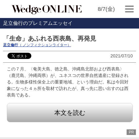
8/7(金)
足立倫行のプレミアムエッセイ
「生命」あふれる西表島、再発見
足立倫行
（ ノンフィクションライター）
2021/07/10
この７月、〈奄美大島、徳之島、沖縄島北部および西表島〉
（鹿児島、沖縄両県）が、ユネスコの世界自然遺産に登録され
る。生物多様性保全上の重要地域、という理由だ。私は今回対
象になった４ヵ所を取材で訪れたが、真っ先に思い出すのは西
表島である。
本文を読む
PR