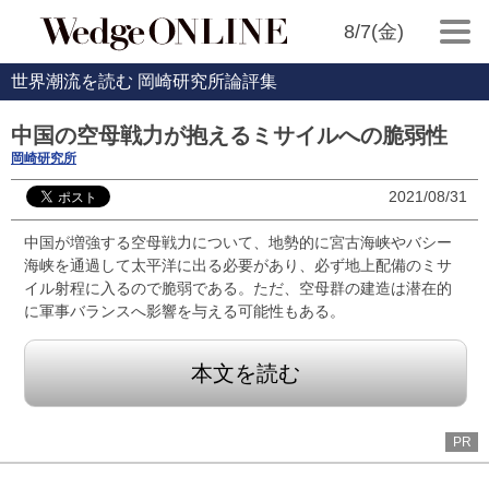
8/7(金)
世界潮流を読む 岡崎研究所論評集
中国の空母戦力が抱えるミサイルへの脆弱性
岡崎研究所
2021/08/31
中国が増強する空母戦力について、地勢的に宮古海峡やバシー
海峡を通過して太平洋に出る必要があり、必ず地上配備のミサ
イル射程に入るので脆弱である。ただ、空母群の建造は潜在的
に軍事バランスへ影響を与える可能性もある。
本文を読む
PR