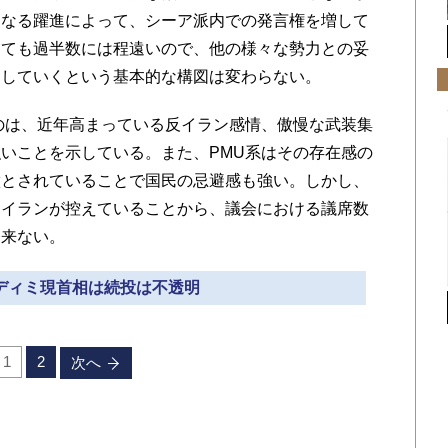
更なる躍進によって、シーア派内での発言権を増して
っても過半数には程遠いので、他の様々な勢力との妥
加していくという基本的な構図は変わらない。
のは、近年高まっている反イラン感情、傲慢な武装集
いことを示している。また、PMU系はその存在感の
徴とされていることで国民の忌避感も強い。しかし、
にイランが控えていることから、議会における議席数
出来ない。
カディミ現首相は続投は不透明
1
2
次へ