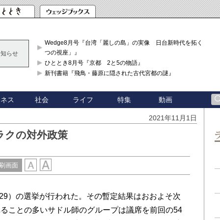
Wedge8月号『台湾「麗しの島」の実像 日台新時代を拓く「3
つの視座」』
お知らせ
ひととき8月号『京都 2と5の物語』
新刊書籍『飛鳥・藤原に隠された古代宮都の謎』
ジネス
社会
ライフ
特集
動画
2021年11月1日
ラクの対外政策
刷画面
329）の選挙が行われた。その暫定結果はおおよそ次
ることの多いサドル師のグループは議席を前回の54