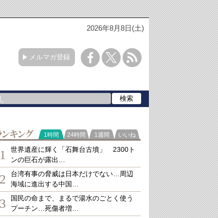
2026年8月8日(土)
メルマガ登録
ランキング
1時間
24時間
1週間
いいね
世界遺産に輝く「石舞台古墳」 2300ト
1
ンの巨石が露出…
台湾有事の脅威は日本だけでない…周辺
2
海域に進出する中国…
国民の命まで、まるで湯水のごとく使う
3
プーチン…死傷者増…