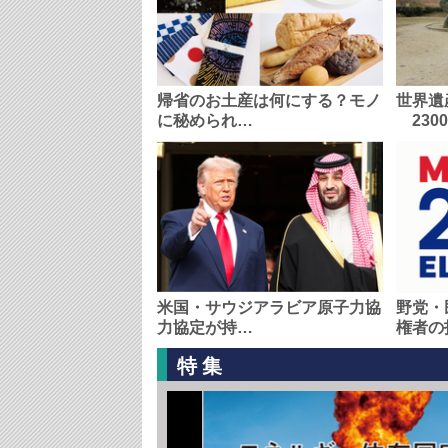
帰省のお土産は何にする？モノ
世界遺
に秘められ…
230
米国・サウジアラビア原子力協
野党・
力協定が持…
権者の
特集