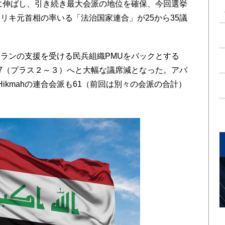
幅に伸ばし、引き続き最大会派の地位を確保、今回選挙
リキ元首相の率いる「法治国家連合」が25から35議
ランの支援を受ける民兵組織PMUをバックとする
17（プラス２～３）へと大幅な議席減となった。アバ
ikmahの連合会派も61（前回は別々の会派の合計）