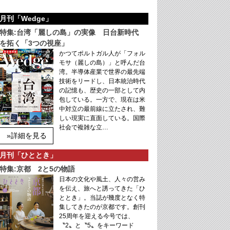
月刊「Wedge」
特集:台湾「麗しの島」の実像 日台新時代
を拓く「3つの視座」
かつてポルトガル人が「フォル
モサ（麗しの島）」と呼んだ台
湾。半導体産業で世界の最先端
技術をリードし、日本統治時代
の記憶も、歴史の一部として内
包している。一方で、現在は米
中対立の最前線に立たされ、難
しい現実に直面している。国際
社会で複雑な立…
»詳細を見る
月刊「ひととき」
特集:京都 2と5の物語
日本の文化や風土、人々の営み
を伝え、旅へと誘ってきた「ひ
ととき」。当誌が幾度となく特
集してきたのが京都です。創刊
25周年を迎える今号では、
〝2〟と〝5〟をキーワード