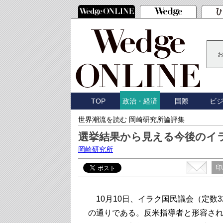
TOP
国際
ビ
政治・経済
世界潮流を読む 岡崎研究所論評集
選挙結果から見える今後のイ
岡崎研究所
印
10月10日、イラク国民議会（定数
の通りである。反米指導者と形容され