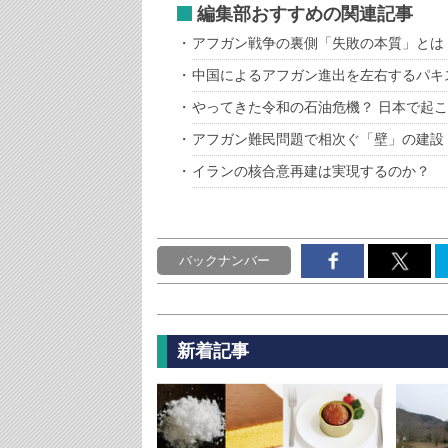
編集部おすすめの関連記事
アフガン戦争の裏側「失敗の本質」とは
中国によるアフガン進出を左右するパキ
やってきた令和の石油危機？ 日本で起
アフガン難民問題で相次ぐ「壁」の建設
イランの核合意再建は実現するのか？
バックナンバー
新着記事