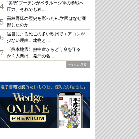
“劣勢”プーチンがベラルーシ軍の参戦へ
4
圧力、それでも独…
高校野球の歴史を彩ったPL学園はなぜ廃
5
部したのか
猛暑による死亡の多い欧州でエアコンが
6
少ない理由…建物と…
〈熊本地震〉熱中症からどう命を守る
7
か？人間は「発汗の名…
»もっと見る