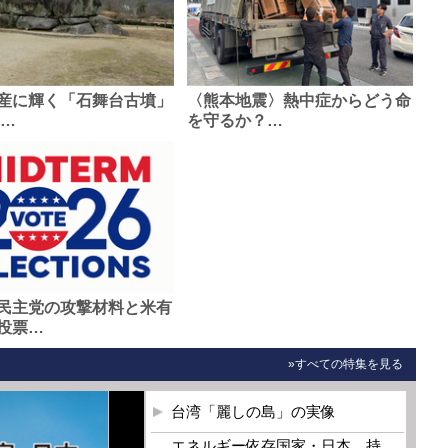
産に輝く「石舞台古墳」
〈熊本地震〉熱中症からどう命
0…
を守るか？…
民主党の攻撃材料と米有
投票…
»すべての特集を見る
台湾「麗しの島」の実像
エネルギー依存国家・日本 持