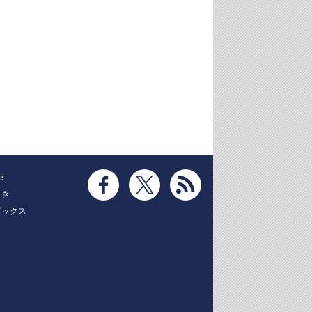
e
とき
ブックス