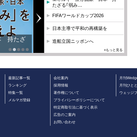
たざる｢弱み…
FIFAワールドカップ2026
日本主導で平和の再構築を
本 持たざ
造船立国ニッポンへ
»もっと見る
最新記事一覧
会社案内
月刊Wedg
ランキング
採用情報
月刊ひと
特集一覧
著作権について
ウェッジ
メルマガ登録
プライバシーポリシーについて
特定商取引法に基づく表示
広告のご案内
お問い合わせ