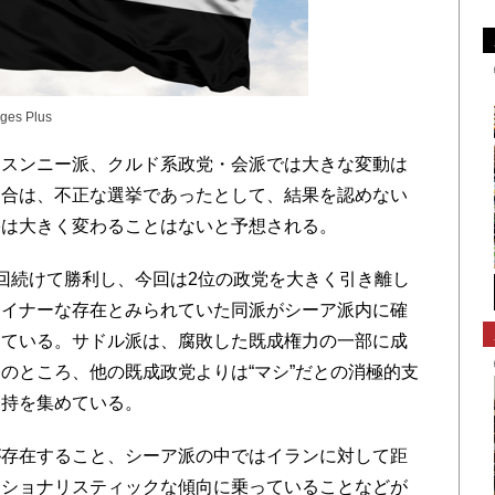
ages Plus
スンニー派、クルド系政党・会派では大きな変動は
連合は、不正な選挙であったとして、結果を認めない
果は大きく変わることはないと予想される。
回続けて勝利し、今回は2位の政党を大きく引き離し
マイナーな存在とみられていた同派がシーア派内に確
している。サドル派は、腐敗した既成権力の一部に成
のところ、他の既成政党よりは“マシ”だとの消極的支
支持を集めている。
存在すること、シーア派の中ではイランに対して距
ナショナリスティックな傾向に乗っていることなどが