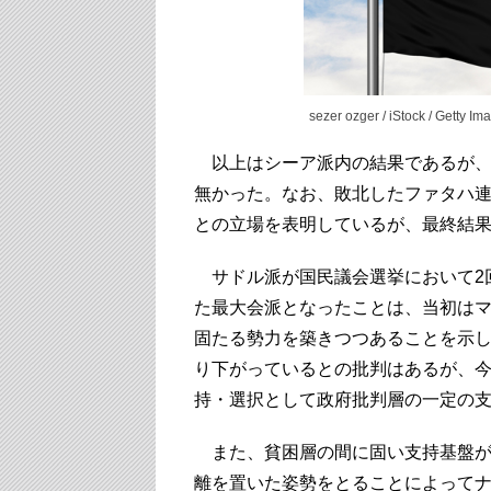
sezer ozger / iStock / Getty Im
以上はシーア派内の結果であるが、
無かった。なお、敗北したファタハ
との立場を表明しているが、最終結
サドル派が国民議会選挙において2
た最大会派となったことは、当初は
固たる勢力を築きつつあることを示
り下がっているとの批判はあるが、今
持・選択として政府批判層の一定の
また、貧困層の間に固い支持基盤が
離を置いた姿勢をとることによって