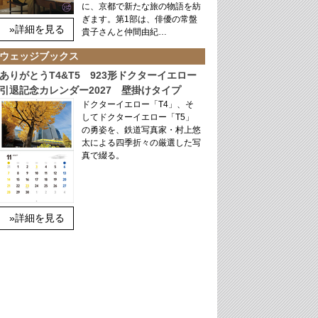
に、京都で新たな旅の物語を紡
ぎます。第1部は、俳優の常盤
»詳細を見る
貴子さんと仲間由紀…
ウェッジブックス
ありがとうT4&T5 923形ドクターイエロー
引退記念カレンダー2027 壁掛けタイプ
ドクターイエロー「T4」、そ
してドクターイエロー「T5」
の勇姿を、鉄道写真家・村上悠
太による四季折々の厳選した写
真で綴る。
»詳細を見る