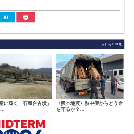
»もっと見る
産に輝く「石舞台古墳」
〈熊本地震〉熱中症からどう命
0…
を守るか？…