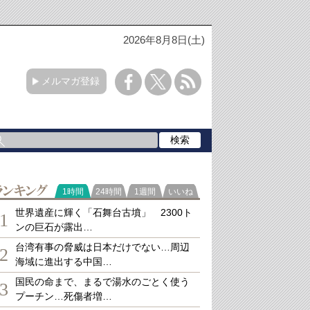
2026年8月8日(土)
メルマガ登録
ランキング
1時間
24時間
1週間
いいね
世界遺産に輝く「石舞台古墳」 2300ト
1
ンの巨石が露出…
台湾有事の脅威は日本だけでない…周辺
2
海域に進出する中国…
国民の命まで、まるで湯水のごとく使う
3
プーチン…死傷者増…