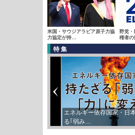
米国・サウジアラビア原子力協
野党・
力協定が持…
権者の
特集
エネルギー依存国家・日
る｢弱み…