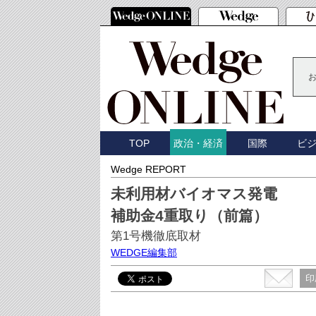
TOP
国際
ビ
政治・経済
Wedge REPORT
未利用材バイオマス発電
補助金4重取り（前篇）
第1号機徹底取材
WEDGE編集部
印