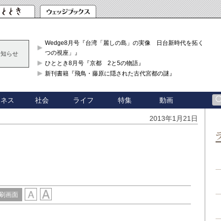
Wedge8月号『台湾「麗しの島」の実像 日台新時代を拓く「3
つの視座」』
お知らせ
ひととき8月号『京都 2と5の物語』
新刊書籍『飛鳥・藤原に隠された古代宮都の謎』
ジネス
社会
ライフ
特集
動画
2013年1月21日
刷画面