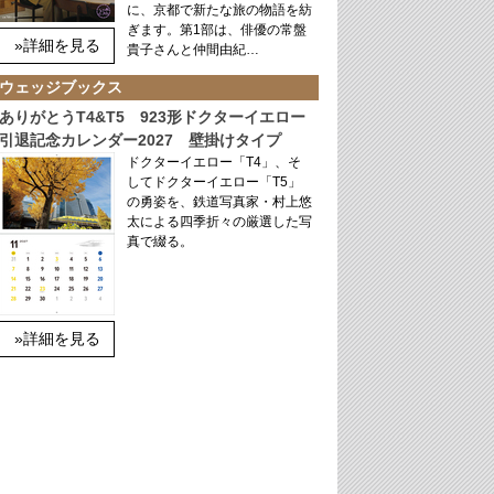
に、京都で新たな旅の物語を紡
ぎます。第1部は、俳優の常盤
»詳細を見る
貴子さんと仲間由紀…
ウェッジブックス
ありがとうT4&T5 923形ドクターイエロー
引退記念カレンダー2027 壁掛けタイプ
ドクターイエロー「T4」、そ
してドクターイエロー「T5」
の勇姿を、鉄道写真家・村上悠
太による四季折々の厳選した写
真で綴る。
»詳細を見る