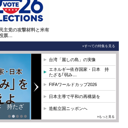
民主党の攻撃材料と米有
投票…
»すべての特集を見る
台湾「麗しの島」の実像
エネルギー依存国家・日本 持
たざる｢弱み…
FIFAワールドカップ2026
日本主導で平和の再構築を
本 持たざ
造船立国ニッポンへ
»もっと見る