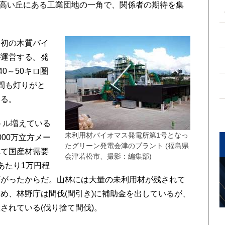
小高い丘にある工業団地の一角で、関係者の期待を集
。
初の木質バイ
が運営する。発
40～50キロ圏
間も灯りがと
いる。
トル増えている
未利用材バイオマス発電所第1号となっ
00万立方メー
たグリーン発電会津のプラント (福島県
れて国産材需要
会津若松市、撮影：編集部)
あたり1万円程
まで下がったからだ。山林には大量の未利用材が残されて
め、林野庁は間伐(間引き)に補助金を出しているが、
されている(伐り捨て間伐)。