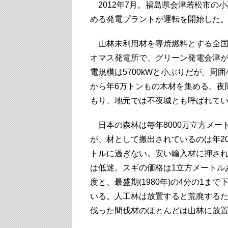
2012年7月。福島県会津若松市の
める発電プラントが運転を開始した
山林未利用材を専焼燃料とする全国
オマス発電所で、グリーン発電会津
電規模は5700kWと小ぶりだが、周囲
から年6万トンもの木材を集める。夜
もり、地元では不夜城とも呼ばれて
日本の森林は毎年8000万立方メー
が、材として搬出されているのは年20
トルに過ぎない。安い輸入材に押さ
は低迷。スギの価格は1立方メートル
度と、最盛期(1980年)の4分の1
いる。人工林は放置すると荒廃するた
伐った間伐材のほとんどは山林に放置