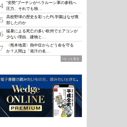
“劣勢”プーチンがベラルーシ軍の参戦へ
4
圧力、それでも独…
高校野球の歴史を彩ったPL学園はなぜ廃
5
部したのか
猛暑による死亡の多い欧州でエアコンが
6
少ない理由…建物と…
〈熊本地震〉熱中症からどう命を守る
7
か？人間は「発汗の名…
»もっと見る