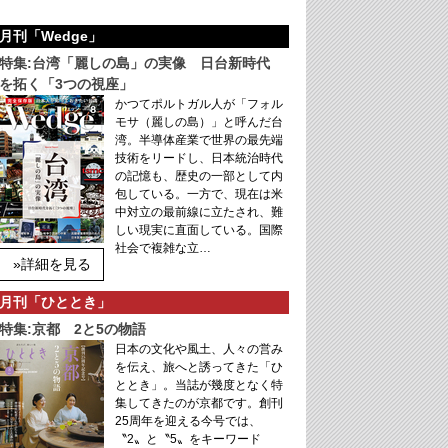
月刊「Wedge」
特集:台湾「麗しの島」の実像 日台新時代
を拓く「3つの視座」
かつてポルトガル人が「フォル
モサ（麗しの島）」と呼んだ台
湾。半導体産業で世界の最先端
技術をリードし、日本統治時代
の記憶も、歴史の一部として内
包している。一方で、現在は米
中対立の最前線に立たされ、難
しい現実に直面している。国際
社会で複雑な立…
»詳細を見る
月刊「ひととき」
特集:京都 2と5の物語
日本の文化や風土、人々の営み
を伝え、旅へと誘ってきた「ひ
ととき」。当誌が幾度となく特
集してきたのが京都です。創刊
25周年を迎える今号では、
〝2〟と〝5〟をキーワード