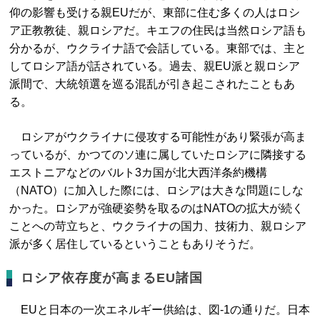
仰の影響も受ける親EUだが、東部に住む多くの人はロシ
ア正教教徒、親ロシアだ。キエフの住民は当然ロシア語も
分かるが、ウクライナ語で会話している。東部では、主と
してロシア語が話されている。過去、親EU派と親ロシア
派間で、大統領選を巡る混乱が引き起こされたこともあ
る。
ロシアがウクライナに侵攻する可能性があり緊張が高ま
っているが、かつてのソ連に属していたロシアに隣接する
エストニアなどのバルト3カ国が北大西洋条約機構
（NATO）に加入した際には、ロシアは大きな問題にしな
かった。ロシアが強硬姿勢を取るのはNATOの拡大が続く
ことへの苛立ちと、ウクライナの国力、技術力、親ロシア
派が多く居住しているということもありそうだ。
ロシア依存度が高まるEU諸国
EUと日本の一次エネルギー供給は、図-1の通りだ。日本