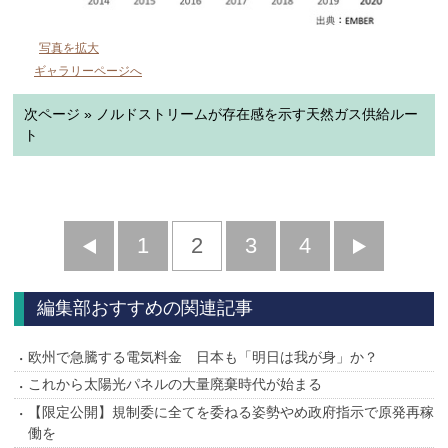
写真を拡大
ギャラリーページへ
次ページ » ノルドストリームが存在感を示す天然ガス供給ルー
ト
前
1
2
3
4
次
へ
へ
編集部おすすめの関連記事
欧州で急騰する電気料金 日本も「明日は我が身」か？
これから太陽光パネルの大量廃棄時代が始まる
【限定公開】規制委に全てを委ねる姿勢やめ政府指示で原発再稼
働を