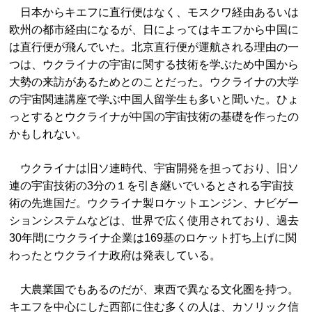
日本からキエフに直行便はなく、モスクワ経由あるいは
欧州の都市経由になるが、日によってはキエフから中国に
は直行便が飛んでいた。北京直行便が運航される理由の一
つは、ウクライナの宇宙に関する技術を学ぶため中国から
大勢の来訪があるためとのことだった。ウクライナの大学
の宇宙関連講座で学ぶ中国人留学生も多いと聞いた。ひょ
っとするとウクライナが中国の宇宙技術の基礎を作ったの
かもしれない。
ウクライナは旧ソ連時代、宇宙開発を担っており、旧ソ
連の宇宙技術の3分の１を引き継いでいるとされる宇宙技
術の先進国だ。ウクライナ製ロケットエンジン、ナビゲー
ションシステムなどは、世界で広く使用されており、過去
30年間にウクライナ企業は169基のロケット打ち上げに関
わったとウクライナ政府は発表している。
大農業国でもあるのだが、東西で異なる文化圏を持つ。
キエフを中心にした西部に住む多くの人は、カソリック信