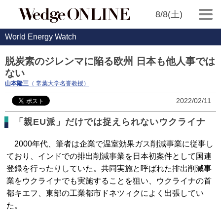
8/8(土)
World Energy Watch
脱炭素のジレンマに陥る欧州 日本も他人事では
ない
山本隆三
（ 常葉大学名誉教授）
2022/02/11
「親EU派」だけでは捉えられないウクライナ
2000年代、筆者は企業で温室効果ガス削減事業に従事し
ており、インドでの排出削減事業を日本初案件として国連
登録を行ったりしていた。共同実施と呼ばれた排出削減事
業をウクライナでも実施することを狙い、ウクライナの首
都キエフ、東部の工業都市ドネツィクによく出張してい
た。