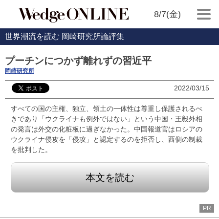
8/7(金)
世界潮流を読む 岡崎研究所論評集
プーチンにつかず離れずの習近平
岡崎研究所
2022/03/15
すべての国の主権、独立、領土の一体性は尊重し保護されるべ
きであり「ウクライナも例外ではない」という中国・王毅外相
の発言は外交の化粧板に過ぎなかった。中国報道官はロシアの
ウクライナ侵攻を「侵攻」と認定するのを拒否し、西側の制裁
を批判した。
本文を読む
PR