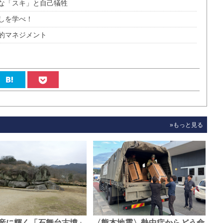
な「スキ」と自己犠牲
しを学べ！
的マネジメント
»もっと見る
産に輝く「石舞台古墳」
〈熊本地震〉熱中症からどう命