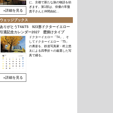
に、京都で新たな旅の物語を紡
ぎます。第1部は、俳優の常盤
»詳細を見る
貴子さんと仲間由紀…
ウェッジブックス
ありがとうT4&T5 923形ドクターイエロー
引退記念カレンダー2027 壁掛けタイプ
ドクターイエロー「T4」、そ
してドクターイエロー「T5」
の勇姿を、鉄道写真家・村上悠
太による四季折々の厳選した写
真で綴る。
»詳細を見る