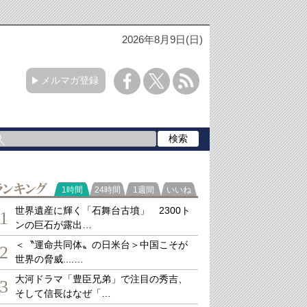
2026年8月9日(日)
メルマガ登録
ランキング
1時間
24時間
1週間
いいね
世界遺産に輝く「石舞台古墳」 2300ト
1
ンの巨石が露出…
＜〝運命共同体〟の日米台＞中国こそが
2
世界の脅威....…
大河ドラマ「豊臣兄弟」で注目の秀吉、
3
そして信長はなぜ「…