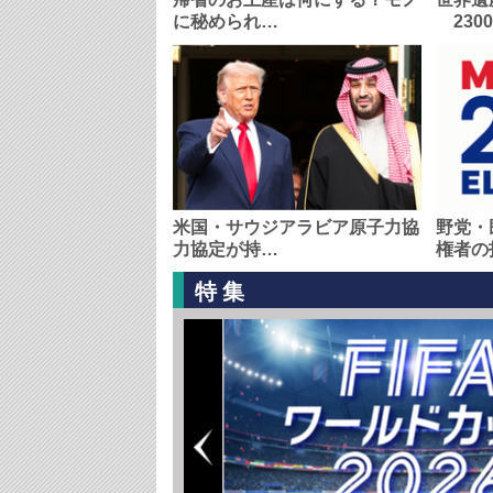
に秘められ…
230
米国・サウジアラビア原子力協
野党・
力協定が持…
権者の
特集