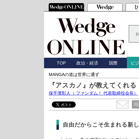
TOP
政治・経済
国際
ビ
MANGAの道は世界に通ず
『アスカノ』が教えてくれる
保手濱彰人
（ ファンダム！ 代表取締役会長）
印
自由だからこそ生まれる新