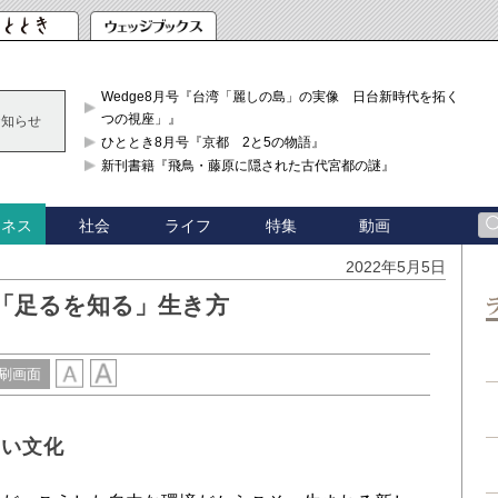
Wedge8月号『台湾「麗しの島」の実像 日台新時代を拓く「3
つの視座」』
お知らせ
ひととき8月号『京都 2と5の物語』
新刊書籍『飛鳥・藤原に隠された古代宮都の謎』
社会
ライフ
特集
動画
ジネス
2022年5月5日
「足るを知る」生き方
刷画面
しい文化