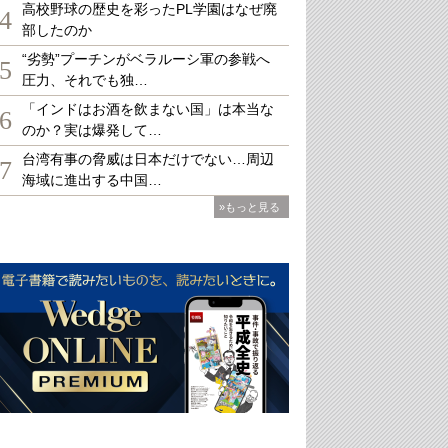
高校野球の歴史を彩ったPL学園はなぜ廃
4
部したのか
“劣勢”プーチンがベラルーシ軍の参戦へ
5
圧力、それでも独…
「インドはお酒を飲まない国」は本当な
6
のか？実は爆発して…
台湾有事の脅威は日本だけでない…周辺
7
海域に進出する中国…
»もっと見る