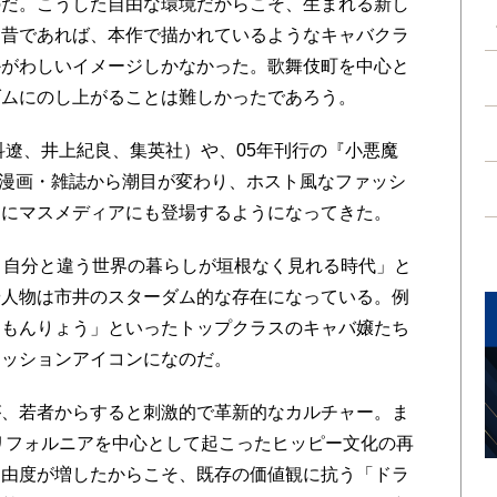
だ。こうした自由な環境だからこそ、生まれる新し
。昔であれば、本作で描かれているようなキャバクラ
かがわしいイメージしかなかった。歌舞伎町を中心と
ダムにのし上がることは難しかったであろう。
科遼、井上紀良、集英社）や、05年刊行の『小悪魔
た、漫画・雑誌から潮目が変わり、ホスト風なファッシ
々にマスメディアにも登場するようになってきた。
、自分と違う世界の暮らしが垣根なく見れる時代」と
や人物は市井のスターダム的な存在になっている。例
「もんりょう」といったトップクラスのキャバ嬢たち
ァッションアイコンになのだ。
、若者からすると刺激的で革新的なカルチャー。ま
カリフォルニアを中心として起こったヒッピー文化の再
自由度が増したからこそ、既存の価値観に抗う「ドラ