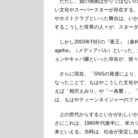
ただし、負の側面ばかりではないの
い文化やスーパースターが存在する
やホストクラブといった舞台は、い
するこうした世界の人々が、スター
しかし2003年刊行の『夜王』（倉
ageha』（メディアパル）といっ
ョンやキャバ嬢といった存在が、徐
さらに現在、「SNSの発達により
なったことで、もはやこうした文化
えば「相沢えみり」や「一条響」、
は、もはやティーンネイジャーのフ
上の世代からするといかがわしいが
さにこれは、1960年代後半に、米
来といえる。当時は、社会が安定し