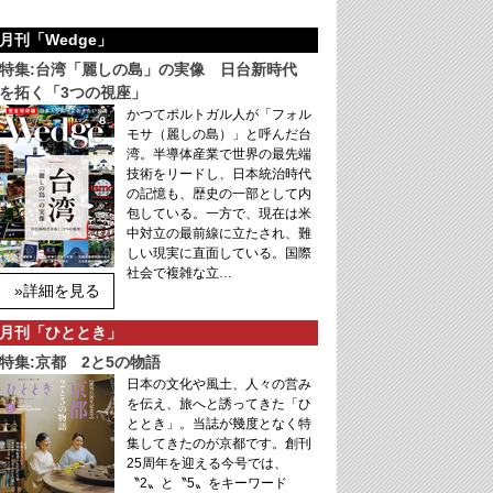
月刊「Wedge」
特集:台湾「麗しの島」の実像 日台新時代
を拓く「3つの視座」
かつてポルトガル人が「フォル
モサ（麗しの島）」と呼んだ台
湾。半導体産業で世界の最先端
技術をリードし、日本統治時代
の記憶も、歴史の一部として内
包している。一方で、現在は米
中対立の最前線に立たされ、難
しい現実に直面している。国際
社会で複雑な立…
»詳細を見る
月刊「ひととき」
特集:京都 2と5の物語
日本の文化や風土、人々の営み
を伝え、旅へと誘ってきた「ひ
ととき」。当誌が幾度となく特
集してきたのが京都です。創刊
25周年を迎える今号では、
〝2〟と〝5〟をキーワード