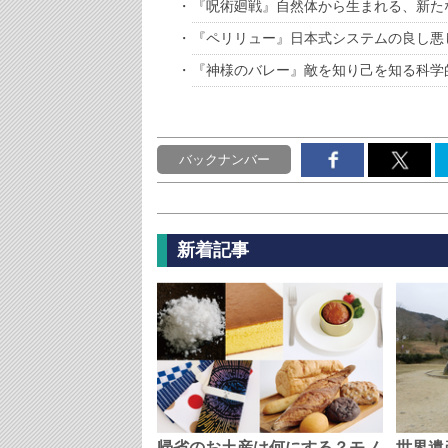
『呪術廻戦』自然体から生まれる、新た
『ペリリュー』日本式システムの良し悪
『神様のバレー』敵を知り己を知る科学
バックナンバー
新着記事
帰省のお土産は何にする？モノ
世界遺