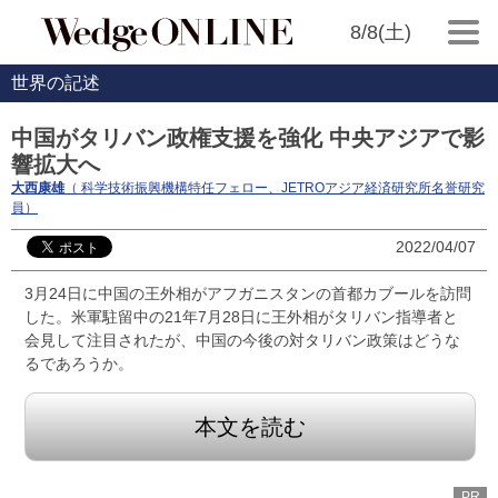
8/8(土)
世界の記述
中国がタリバン政権支援を強化 中央アジアで影
響拡大へ
大西康雄
（ 科学技術振興機構特任フェロー、JETROアジア経済研究所名誉研究
員）
2022/04/07
3月24日に中国の王外相がアフガニスタンの首都カブールを訪問
した。米軍駐留中の21年7月28日に王外相がタリバン指導者と
会見して注目されたが、中国の今後の対タリバン政策はどうな
るであろうか。
本文を読む
PR