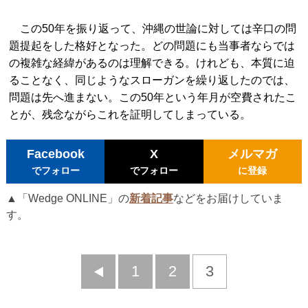
この50年を振り返って、沖縄の世論に対しては辛口の問
題提起をした格好となった。どの問題にも当事者ならでは
の複雑な経緯があるのは理解できる。けれども、本質に迫
ることなく、同じようなスローガンを繰り返したのでは、
問題は先へ進まない。この50年という年月が空費されたこ
とが、残念ながらこれを証明してしまっている。
Facebook
X
メルマガ
でフォロー
でフォロー
に登録
▲「Wedge ONLINE」の
新着記事
などをお届けしていま
す。
前
1
2
3
へ