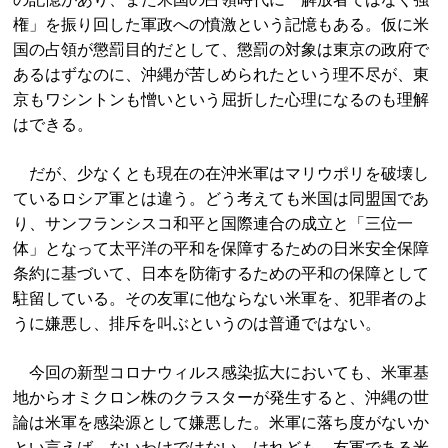
権」を振り回した軍政への憤激という記憶もある。仮に米
国の占領が懲罰目的だとして、懲罰の対象は東京の政府で
あるはずなのに、沖縄が苦しめられたという理不尽が、東
京もワシントンも憎いという屈折した心理になるのも理解
はできる。
だが、少なくとも現在の在沖米軍はマリウポリを破壊し
ているロシア軍とは違う。どう考えても米国は同盟国であ
り、サンフランシスコ和平と国際連合の成立と「三位一
体」となって太平洋の平和を保障するための日米安全保障
条約に基づいて、日本を防衛するための平和の保障として
駐留している。その友軍に他ならない米軍を、犯罪者のよ
うに嫌悪し、排斥を叫ぶというのは普通ではない。
今回の新型コロナウィルス感染拡大においても、米軍基
地からオミクロン株のクラスターが発生すると、沖縄の世
論は米軍を感染源として嫌悪した。米軍に落ち度がないか
とい言えば、ないわけではない。けれども、友軍である米