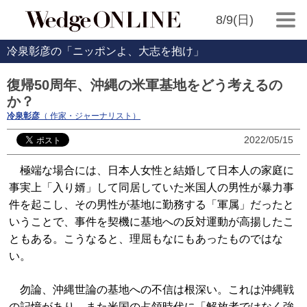
8/9(日)
冷泉彰彦の「ニッポンよ、大志を抱け」
復帰50周年、沖縄の米軍基地をどう考えるの
か？
冷泉彰彦
（ 作家・ジャーナリスト）
2022/05/15
極端な場合には、日本人女性と結婚して日本人の家庭に
事実上「入り婿」して同居していた米国人の男性が暴力事
件を起こし、その男性が基地に勤務する「軍属」だったと
いうことで、事件を契機に基地への反対運動が高揚したこ
ともある。こうなると、理屈もなにもあったものではな
い。
勿論、沖縄世論の基地への不信は根深い。これは沖縄戦
の記憶があり、また米国の占領時代に「解放者ではなく強