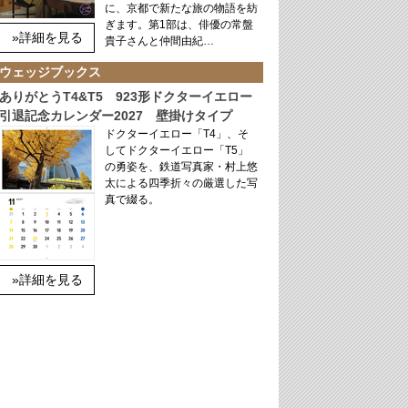
に、京都で新たな旅の物語を紡
ぎます。第1部は、俳優の常盤
»詳細を見る
貴子さんと仲間由紀…
ウェッジブックス
ありがとうT4&T5 923形ドクターイエロー
引退記念カレンダー2027 壁掛けタイプ
ドクターイエロー「T4」、そ
してドクターイエロー「T5」
の勇姿を、鉄道写真家・村上悠
太による四季折々の厳選した写
真で綴る。
»詳細を見る