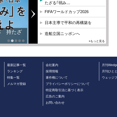
たざる｢弱み…
FIFAワールドカップ2026
日本主導で平和の再構築を
本 持たざ
造船立国ニッポンへ
»もっと見る
最新記事一覧
会社案内
月刊Wedg
ランキング
採用情報
月刊ひと
特集一覧
著作権について
ウェッジ
メルマガ登録
プライバシーポリシーについて
特定商取引法に基づく表示
広告のご案内
お問い合わせ