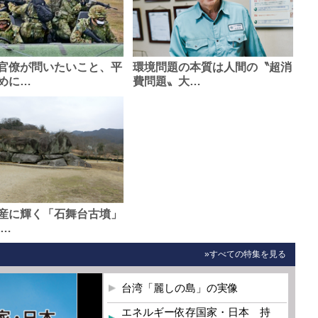
官僚が問いたいこと、平
環境問題の本質は人間の〝超消
めに…
費問題〟大…
産に輝く「石舞台古墳」
0…
»すべての特集を見る
台湾「麗しの島」の実像
エネルギー依存国家・日本 持