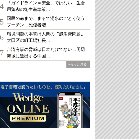
「ガイドライン＝安全」ではない、生食
4
用鶏肉の衛生基準策…
国民の命まで、まるで湯水のごとく使う
5
プーチン…死傷者増…
環境問題の本質は人間の〝超消費問題〟
6
大田区の町工場社長…
台湾有事の脅威は日本だけでない…周辺
7
海域に進出する中国…
»もっと見る