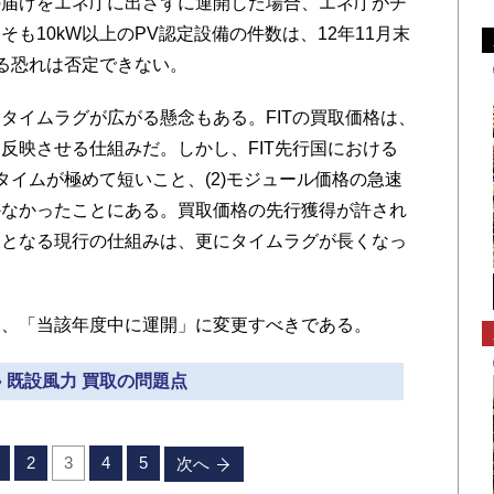
届けをエネ庁に出さずに運開した場合、エネ庁がチ
も10kW以上のPV認定設備の件数は、12年11月末
る恐れは否定できない。
イムラグが広がる懸念もある。FITの買取価格は、
反映させる仕組みだ。しかし、FIT先行国における
ドタイムが極めて短いこと、(2)モジュール価格の急速
かなかったことにある。買取価格の先行獲得が許され
後となる現行の仕組みは、更にタイムラグが長くなっ
、「当該年度中に運開」に変更すべきである。
» 既設風力 買取の問題点
2
3
4
5
次へ