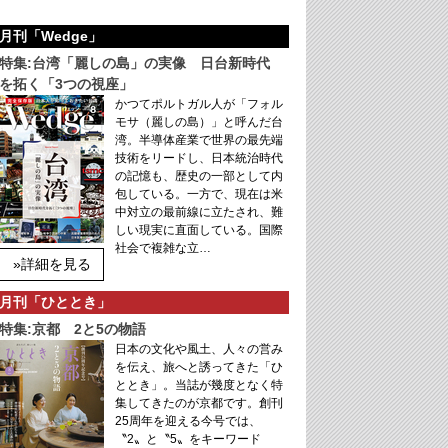
月刊「Wedge」
特集:台湾「麗しの島」の実像 日台新時代
を拓く「3つの視座」
かつてポルトガル人が「フォル
モサ（麗しの島）」と呼んだ台
湾。半導体産業で世界の最先端
技術をリードし、日本統治時代
の記憶も、歴史の一部として内
包している。一方で、現在は米
中対立の最前線に立たされ、難
しい現実に直面している。国際
社会で複雑な立…
»詳細を見る
月刊「ひととき」
特集:京都 2と5の物語
日本の文化や風土、人々の営み
を伝え、旅へと誘ってきた「ひ
ととき」。当誌が幾度となく特
集してきたのが京都です。創刊
25周年を迎える今号では、
〝2〟と〝5〟をキーワード