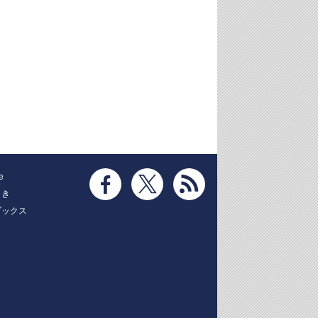
e
とき
ブックス