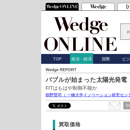
TOP
国際
ビ
政治・経済
Wedge REPORT
バブルが始まった太陽光発電
FITはもはや制御不能か
朝野賢司
（ 一橋大学イノベーション研究セン
印
買取価格