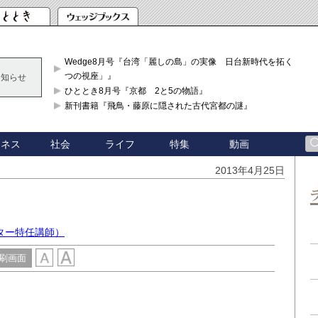
Wedge8月号『台湾「麗しの島」の実像 日台新時代を拓く「3
つの視座」』
お知らせ
ひととき8月号『京都 2と5の物語』
新刊書籍『飛鳥・藤原に隠された古代宮都の謎』
ジネス
社会
ライフ
特集
動画
2013年4月25日
ター特任講師）
刷画面