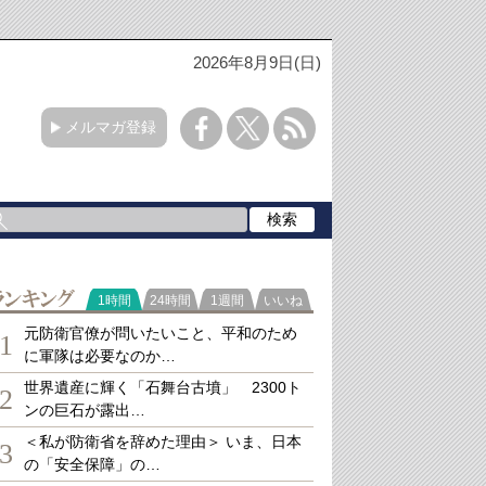
2026年8月9日(日)
メルマガ登録
ランキング
1時間
24時間
1週間
いいね
元防衛官僚が問いたいこと、平和のため
1
に軍隊は必要なのか…
世界遺産に輝く「石舞台古墳」 2300ト
2
ンの巨石が露出…
＜私が防衛省を辞めた理由＞ いま、日本
3
の「安全保障」の…