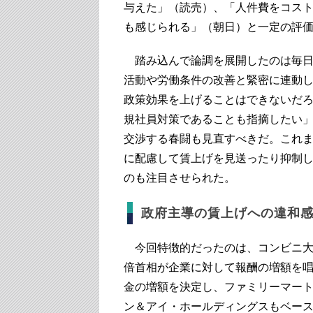
与えた」（読売）、「人件費をコス
も感じられる」（朝日）と一定の評
踏み込んで論調を展開したのは毎日
活動や労働条件の改善と緊密に連動
政策効果を上げることはできないだ
規社員対策であることも指摘したい
交渉する春闘も見直すべきだ。これ
に配慮して賃上げを見送ったり抑制
のも注目させられた。
政府主導の賃上げへの違和
今回特徴的だったのは、コンビニ大
倍首相が企業に対して報酬の増額を
金の増額を決定し、ファミリーマー
ン＆アイ・ホールディングスもベース