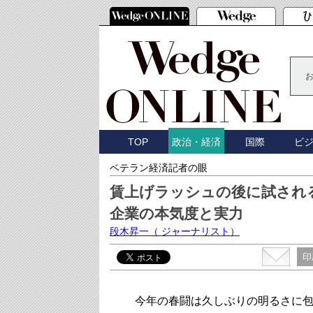
TOP
国際
ビ
政治・経済
ベテラン経済記者の眼
賃上げラッシュの後に試され
企業の本気度と実力
段木昇一
（ ジャーナリスト）
印
今年の春闘は久しぶりの明るさに包