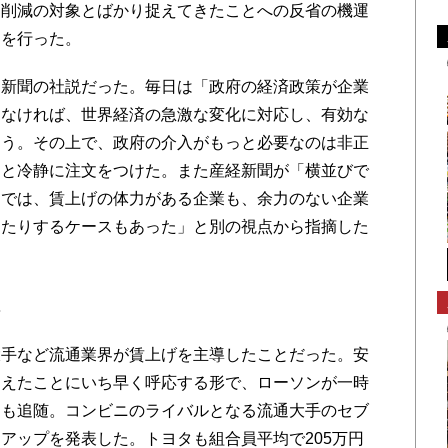
ト削減の対象とばかり捉えてきたことへの反省の機運
価を行った。
新聞の社説だった。毎日は「政府の経済政策が企業
しなければ、世界経済の急激な変化に対応し、有効な
ろう。その上で、政府の介入がもっと必要なのは非正
」と冷静に注文をつけた。また産経新聞が「横並びで
までは、賃上げの体力がある企業も、余力のない企業
したりするケースもあった」と別の視点から指摘した
感
手など流通業界が賃上げを主導したことだった。安
唱えたことにいち早く呼応する形で、ローソンが一時
トも追随。コンビニのライバルとなる流通大手のセブ
アップを発表した。トヨタも組合員平均で205万円