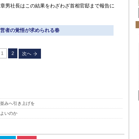
田章男社長はこの結果をわざわざ首相官邸まで報告に
 経営者の覚悟が求められる春
1
2
次へ
米並みへ引き上げを
ばよいのか