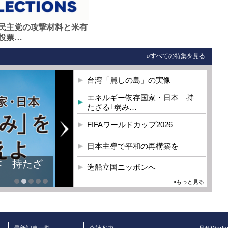
民主党の攻撃材料と米有
投票…
»すべての特集を見る
台湾「麗しの島」の実像
エネルギー依存国家・日本 持
たざる｢弱み…
FIFAワールドカップ2026
日本主導で平和の再構築を
本 持たざ
造船立国ニッポンへ
»もっと見る