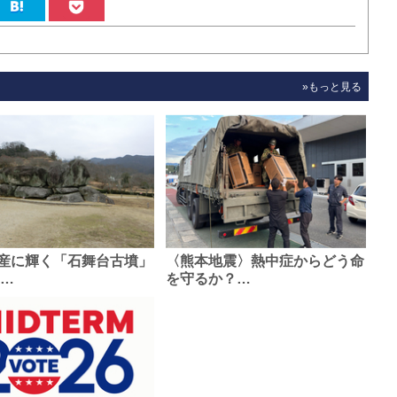
»もっと見る
産に輝く「石舞台古墳」
〈熊本地震〉熱中症からどう命
0…
を守るか？…