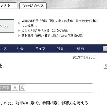
Wedge8月号『台湾「麗しの島」の実像 日台新時代を拓く「3
つの視座」』
お知らせ
ひととき8月号『京都 2と5の物語』
新刊書籍『飛鳥・藤原に隠された古代宮都の謎』
ジネス
社会
ライフ
特集
動画
2013年3月26日
る
刷画面
まれた。前半の山場で、春闘相場に影響力を与える