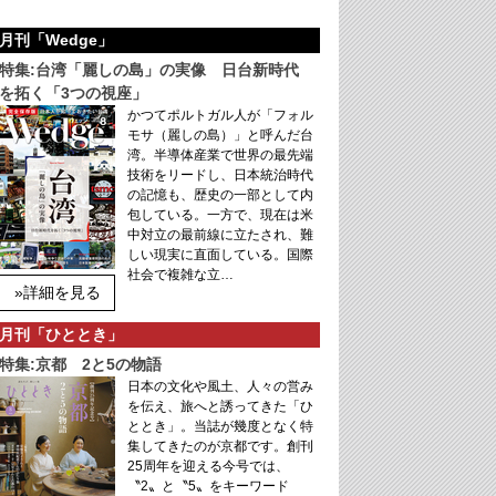
月刊「Wedge」
特集:台湾「麗しの島」の実像 日台新時代
を拓く「3つの視座」
かつてポルトガル人が「フォル
モサ（麗しの島）」と呼んだ台
湾。半導体産業で世界の最先端
技術をリードし、日本統治時代
の記憶も、歴史の一部として内
包している。一方で、現在は米
中対立の最前線に立たされ、難
しい現実に直面している。国際
社会で複雑な立…
»詳細を見る
月刊「ひととき」
特集:京都 2と5の物語
日本の文化や風土、人々の営み
を伝え、旅へと誘ってきた「ひ
ととき」。当誌が幾度となく特
集してきたのが京都です。創刊
25周年を迎える今号では、
〝2〟と〝5〟をキーワード