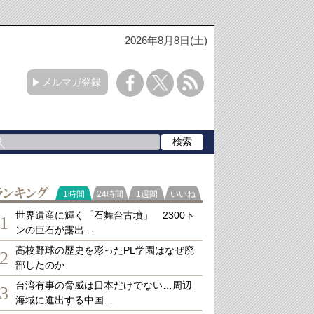
2026年8月8日(土)
メルマガ登録
ランキング
1時間
24時間
1週間
いいね
世界遺産に輝く「石舞台古墳」 2300ト
1
ンの巨石が露出…
高校野球の歴史を彩ったPL学園はなぜ廃
2
部したのか
台湾有事の脅威は日本だけでない…周辺
3
海域に進出する中国…