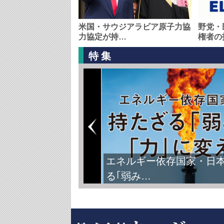
米国・サウジアラビア原子力協
野党・
力協定が持…
権者の
特集
エネルギー依存国家・日
る｢弱み…