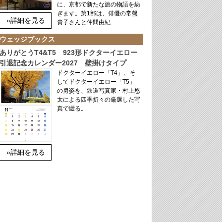
に、京都で新たな旅の物語を紡
ぎます。第1部は、俳優の常盤
»詳細を見る
貴子さんと仲間由紀…
ウェッジブックス
ありがとうT4&T5 923形ドクターイエロー
引退記念カレンダー2027 壁掛けタイプ
ドクターイエロー「T4」、そ
してドクターイエロー「T5」
の勇姿を、鉄道写真家・村上悠
太による四季折々の厳選した写
真で綴る。
»詳細を見る