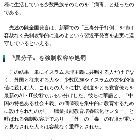
穏に生活している少数民族そのものを「病毒」と疑ったの
である。
先述の陳全国発言は、新疆での「三毒分子打倒」を情け
容赦なく先制攻撃的に進めよという習近平発言を忠実に遵
守しているといえる。
〝異分子〟を強制収容や処罰
この結果、単にイスラム原理主義に共鳴する人だけでな
く、外国と往来する人や、少数民族やイスラムの文化的価
値に親しむ人、これらの人々に甘い態度をとる党官僚らを
最新のAI・IT技術でふるい分けした。彼らに華語と、「中
国の特色ある社会主義」の価値観を集中的に教育するため
に設けられたのが、「職業技能教育培養転化センター」と
呼ばれる強制収容所であり、「外」の「毒」の程度が重い
と見なされた人々は容赦なく重罪とされた。