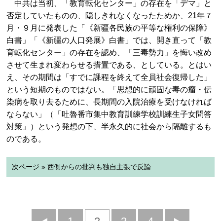
中共は当初、「教育転化センター」の存在を「デマ」と
否定していたものの、隠しきれなくなったためか、21年７
月・９月に発表した「《新疆各民族の平等な権利の保障》
白書」「《新疆の人口発展》白書」では、開き直って「教
育転化センター」の存在を認め、「三毒勢力」を悔い改め
させて生まれ変わらせる措置である、としている。とはい
え、その期間は「すでに課程を終えて全員社会復帰した」
という短期のものではない。「思想的に頑固な毒の瘤・伝
染病を取り去るために、長期間の入院治療を受けなければ
ならない」（「吐魯番市集中教育訓練学校訓練生子女問答
対策」）という発想の下、半永久的に社会から隔離するも
のである。
次ページ » 西側からの批判も独自主張で反論