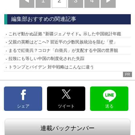
前
1
2
3
4
次
へ
へ
編集部おすすめの関連記事
これぞ動かぬ証拠 ‶新疆ジェノサイド〟示した中国統計年鑑
父親の英断はどこへ? 習近平の少数民族統治を阻む「壁」
まるで紅衛兵？コロナ「白衛兵」が支配する中国の世界観
拉致にも等しい中国の制度化された失踪
トランプとバイデン 対中戦略はこんなに違う
PR
シェア
ツイート
送る
連載バックナンバー