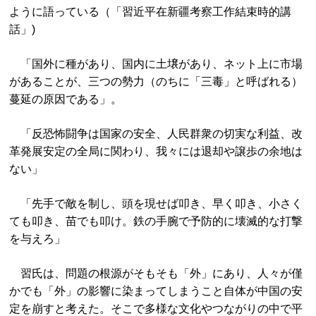
ように語っている（「習近平在新疆考察工作結束時的講
話」)
「国外に種があり、国内に土壌があり、ネット上に市場
があることが、三つの勢力（のちに「三毒」と呼ばれる）
蔓延の原因である」。
「反恐怖闘争は国家の安全、人民群衆の切実な利益、改
革発展安定の全局に関わり、我々には退却や譲歩の余地は
ない」
「先手で敵を制し、頭を現せば叩き、早く叩き、小さく
ても叩き、苗でも叩け。鉄の手腕で予防的に壊滅的な打撃
を与えろ」
習氏は、問題の根源がそもそも「外」にあり、人々が僅
かでも「外」の影響に染まってしまうこと自体が中国の安
定を崩すと考えた。そこで多様な文化やつながりの中で平