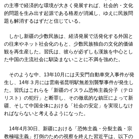
の主導で経済的な環境が大きく発展すれば、社会的・文化
的問題を生み出す起源である格差が消滅し、ゆえに民族問
題も解消するはずだと信じている。
しかし新疆の少数民族は、経済発展で活発化する外国と
の往来やネット社会化のもと、少数民族独自の文化的価値
観を再生産した。習氏は、彼らが必ずしも漢族を中心とし
た中国の主流社会に馴染まないことに不満を強めた。
そのような中、13年10月には天安門自動車突入事件が発
生し、14年３月には雲南省昆明駅無差別襲撃事件が発生し
た。習氏はこれらを「新疆のイスラム恐怖主義分子（テロ
リスト）の犯行」と断罪し、その徹底的な鎮圧によって新
疆、そして中国全体における「社会の安定」を実現しなけ
ればならないと考えるようになった。
14年4月30日、新疆における「恐怖主義・分裂主義・宗
教極端主義」打倒のための視察を終えた習近平は、以下の