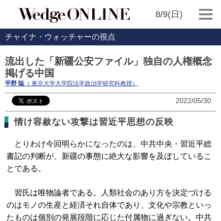
8/9(日)
チャイナ・ウォッチャーの視点
流出した「新疆公安ファイル」独自の人権概念
掲げる中国
平野 聡
（ 東京大学大学院法学政治学研究科教授）
2022/05/30
情け容赦ない攻撃は習近平思想の反映
とりわけ今回明らかになったのは、中共中央・習近平総
書記の判断が、新疆の事態に絶大な影響を及ぼしているこ
とである。
習氏は唯物論者である。人類社会のあり方を決定づける
のはモノの生産と経済それ自体であり、文化や宗教といっ
たものは個別の発展段階に応じた付属物に過ぎない。中共