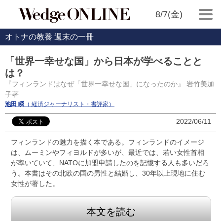
8/7(金)
オトナの教養 週末の一冊
「世界一幸せな国」から日本が学べることと
は？
『フィンランドはなぜ「世界一幸せな国」になったのか』 岩竹美加
子著
池田 瞬
（ 経済ジャーナリスト・書評家）
2022/06/11
フィンランドの魅力を描く本である。フィンランドのイメージ
は、ムーミンやフィヨルドが多いが、最近では、若い女性首相
が率いていて、NATOに加盟申請したのを記憶する人も多いだろ
う。本書はその北欧の国の男性と結婚し、30年以上現地に住む
女性が著した。
本文を読む