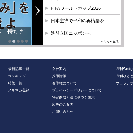
FIFAワールドカップ2026
日本主導で平和の再構築を
本 持たざ
造船立国ニッポンへ
»もっと見る
最新記事一覧
会社案内
月刊Wedg
ランキング
採用情報
月刊ひと
特集一覧
著作権について
ウェッジ
メルマガ登録
プライバシーポリシーについて
特定商取引法に基づく表示
広告のご案内
お問い合わせ