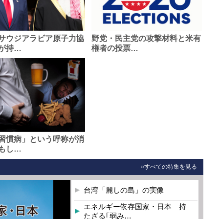
サウジアラビア原子力協
野党・民主党の攻撃材料と米有
が持…
権者の投票…
習慣病」という呼称が消
もし…
»すべての特集を見る
台湾「麗しの島」の実像
エネルギー依存国家・日本 持
たざる｢弱み…