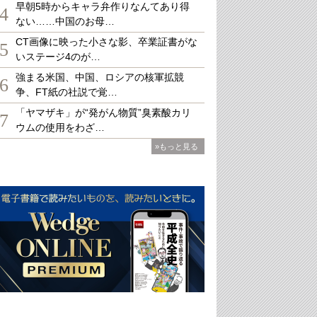
早朝5時からキャラ弁作りなんてあり得
4
ない……中国のお母…
CT画像に映った小さな影、卒業証書がな
5
いステージ4のが…
強まる米国、中国、ロシアの核軍拡競
6
争、FT紙の社説で覚…
「ヤマザキ」が“発がん物質”臭素酸カリ
7
ウムの使用をわざ…
»もっと見る