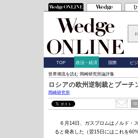
TOP
国際
ビ
政治・経済
世界潮流を読む 岡崎研究所論評集
ロシアの欧州逆制裁とプーチ
岡崎研究所
印
６月14日、ガスプロムはノルド・ス
ると発表した（翌15日にはこれを6