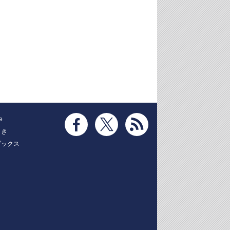
e
とき
ブックス