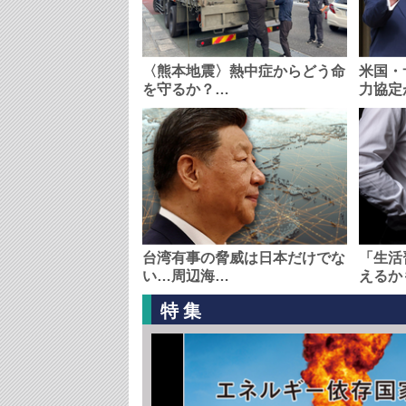
〈熊本地震〉熱中症からどう命
米国・
を守るか？…
力協定
台湾有事の脅威は日本だけでな
「生活
い…周辺海…
えるか
特集