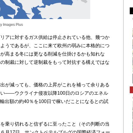
ty Images Plus
リアに対するガス供給は停止されている他、幾つか
るようであるが、ここに来て欧州の弱みに本格的につ
要が高まる冬には更なる削減を仕掛けるかも知れな
側の制裁に対して逆制裁をもって対抗する構えではな
出が減っても、価格の上昇がこれを補って余りある
い――ウクライナ侵攻以降100日のロシアのエネル
の輸出額の約40％を100日で稼いだことになるとの試
を乗り切れると信ずるに至ったこと（その判断の当
６月17日、サンクトペテルブルグの国際経済フォー