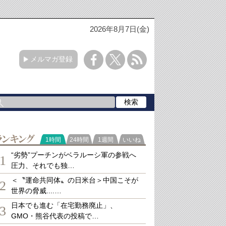
2026年8月7日(金)
メルマガ登録
ランキング
1時間
24時間
1週間
いいね
“劣勢”プーチンがベラルーシ軍の参戦へ
1
圧力、それでも独…
＜〝運命共同体〟の日米台＞中国こそが
2
世界の脅威....…
日本でも進む「在宅勤務廃止」、
3
GMO・熊谷代表の投稿で…