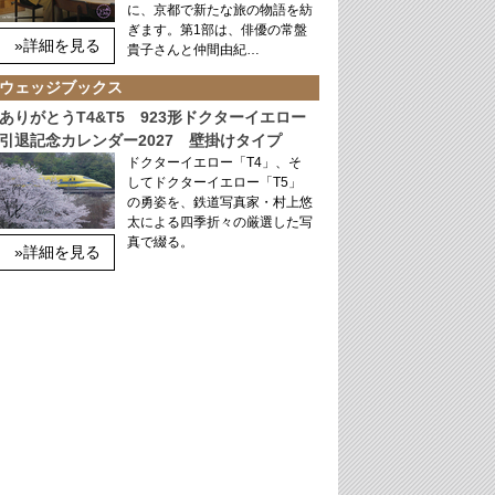
に、京都で新たな旅の物語を紡
ぎます。第1部は、俳優の常盤
»詳細を見る
貴子さんと仲間由紀…
ウェッジブックス
ありがとうT4&T5 923形ドクターイエロー
引退記念カレンダー2027 壁掛けタイプ
ドクターイエロー「T4」、そ
してドクターイエロー「T5」
の勇姿を、鉄道写真家・村上悠
太による四季折々の厳選した写
真で綴る。
»詳細を見る