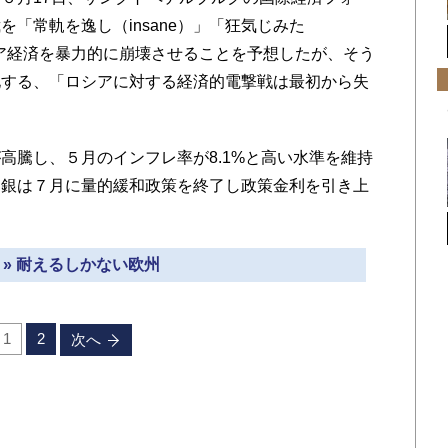
「常軌を逸し（insane）」「狂気じみた
シア経済を暴力的に崩壊させることを予想したが、そう
化する、「ロシアに対する経済的電撃戦は最初から失
。
騰し、５月のインフレ率が8.1%と高い水準を維持
中銀は７月に量的緩和政策を終了し政策金利を引き上
 » 耐えるしかない欧州
1
2
次へ