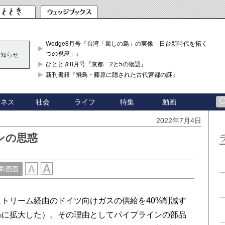
Wedge8月号『台湾「麗しの島」の実像 日台新時代を拓く「3
つの視座」』
お知らせ
ひととき8月号『京都 2と5の物語』
新刊書籍『飛鳥・藤原に隠された古代宮都の謎』
ジネス
社会
ライフ
特集
動画
2022年7月4日
ンの思惑
刷画面
トリーム経由のドイツ向けガスの供給を40%削減す
0%に拡大した）。その理由としてパイプラインの部品