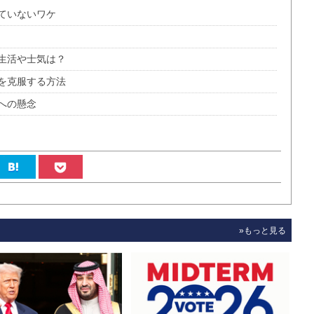
ていないワケ
生活や士気は？
を克服する方法
への懸念
»もっと見る