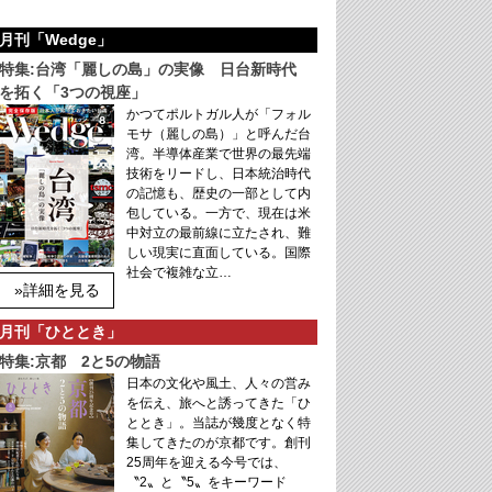
月刊「Wedge」
特集:台湾「麗しの島」の実像 日台新時代
を拓く「3つの視座」
かつてポルトガル人が「フォル
モサ（麗しの島）」と呼んだ台
湾。半導体産業で世界の最先端
技術をリードし、日本統治時代
の記憶も、歴史の一部として内
包している。一方で、現在は米
中対立の最前線に立たされ、難
しい現実に直面している。国際
社会で複雑な立…
»詳細を見る
月刊「ひととき」
特集:京都 2と5の物語
日本の文化や風土、人々の営み
を伝え、旅へと誘ってきた「ひ
ととき」。当誌が幾度となく特
集してきたのが京都です。創刊
25周年を迎える今号では、
〝2〟と〝5〟をキーワード