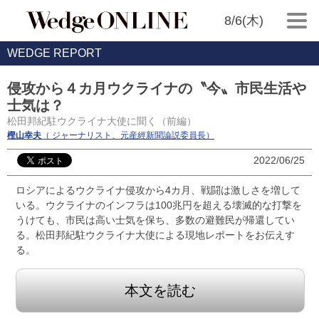
8/6(木)
WEDGE REPORT
侵攻から４カ月ウクライナの〝今〟市民生活や
士気は？
松田邦紀駐ウクライナ大使に聞く（前編）
樫山幸夫
（ ジャーナリスト、元産經新聞論説委員長）
2022/06/25
ロシアによるウクライナ侵攻から4カ月、戦闘は激しさを増して
いる。ウクライナのインフラは100兆円を超える壊滅的な打撃を
うけても、市民は高い士気を保ち、多数の避難民が帰還してい
る。松田邦紀駐ウクライナ大使による現地レポートをお伝えす
る。
本文を読む