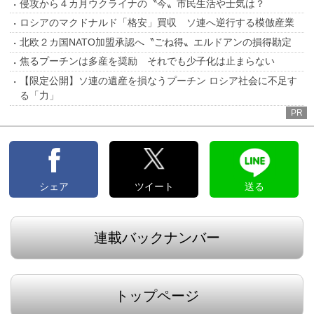
侵攻から４カ月ウクライナの〝今〟市民生活や士気は？
ロシアのマクドナルド「格安」買収 ソ連へ逆行する模倣産業
北欧２カ国NATO加盟承認へ〝ごね得〟エルドアンの損得勘定
焦るプーチンは多産を奨励 それでも少子化は止まらない
【限定公開】ソ連の遺産を損なうプーチン ロシア社会に不足す
る「力」
PR
シェア
ツイート
送る
連載バックナンバー
トップページ