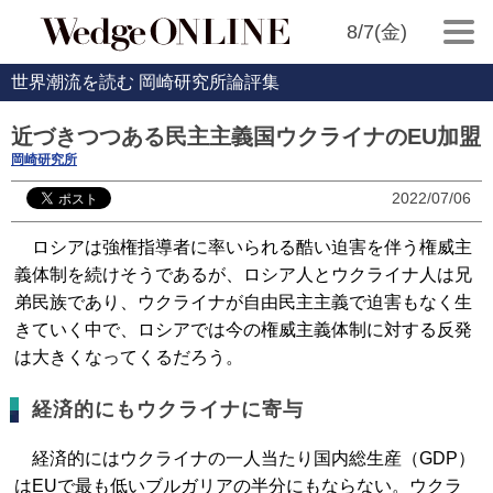
8/7(金)
世界潮流を読む 岡崎研究所論評集
近づきつつある民主主義国ウクライナのEU加盟
岡崎研究所
2022/07/06
ロシアは強権指導者に率いられる酷い迫害を伴う権威主
義体制を続けそうであるが、ロシア人とウクライナ人は兄
弟民族であり、ウクライナが自由民主主義で迫害もなく生
きていく中で、ロシアでは今の権威主義体制に対する反発
は大きくなってくるだろう。
経済的にもウクライナに寄与
経済的にはウクライナの一人当たり国内総生産（GDP）
はEUで最も低いブルガリアの半分にもならない。ウクラ