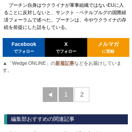
プーチン自身はウクライナが軍事組織ではないEUに入
ることに反対しないと、サンクト・ペテルブルグの国際経
済フォーラムで述べた。プーチンは、今やウクライナの存
続を前提にした話をしている。
Facebook
X
メルマガ
でフォロー
でフォロー
に登録
▲「Wedge ONLINE」の
新着記事
などをお届けしていま
す。
前
1
2
へ
編集部おすすめの関連記事