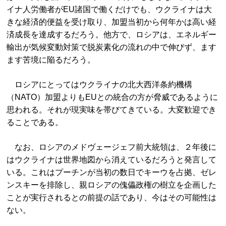
イナ人労働者がEU諸国で働くだけでも、ウクライナは大
きな経済的便益を受け取り、加盟当初から何年かは高い経
済成長を達成するだろう。他方で、ロシアは、エネルギー
輸出が気候変動対策で脱炭素化の流れの中で伸びず、ます
ます苦境に陥るだろう。
ロシアにとってはウクライナの北大西洋条約機構
（NATO）加盟よりもEUとの統合の方が脅威であるように
思われる。それが現実味を帯びてきている。大変歓迎でき
ることである。
なお、ロシアのメドヴェージェフ前大統領は、２年後に
はウクライナは世界地図から消えているだろうと発言して
いる。これはプーチンが当初の数日でキーウを占拠、ゼレ
ンスキーを排除し、親ロシアの傀儡政権の樹立を企画した
ことが実行されるとの前提の話であり、今はその可能性は
ない。