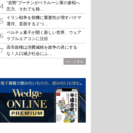
“劣勢”プーチンがベラルーシ軍の参戦へ
4
圧力、それでも独…
イラン戦争を契機に重要性が増すパナマ
5
運河、直面する２つ…
ペルチェ素子が開く新しい世界、ウェア
6
ラブルエアコンに注目
高市政権は消費減税を政争の具にする
7
な！人口減少社会にふ…
»もっと見る