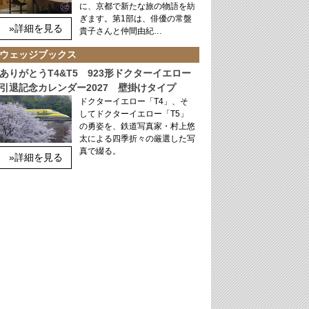
に、京都で新たな旅の物語を紡
ぎます。第1部は、俳優の常盤
»詳細を見る
貴子さんと仲間由紀…
ウェッジブックス
ありがとうT4&T5 923形ドクターイエロー
引退記念カレンダー2027 壁掛けタイプ
ドクターイエロー「T4」、そ
してドクターイエロー「T5」
の勇姿を、鉄道写真家・村上悠
太による四季折々の厳選した写
真で綴る。
»詳細を見る