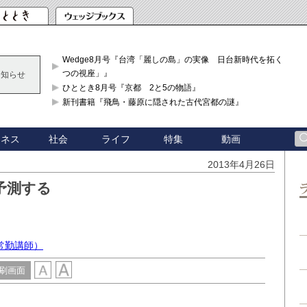
Wedge8月号『台湾「麗しの島」の実像 日台新時代を拓く「3
つの視座」』
お知らせ
ひととき8月号『京都 2と5の物語』
新刊書籍『飛鳥・藤原に隠された古代宮都の謎』
ジネス
社会
ライフ
特集
動画
2013年4月26日
予測する
常勤講師）
刷画面