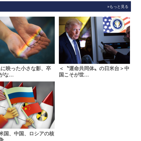
»もっと見る
像に映った小さな影、卒
＜〝運命共同体〟の日米台＞中
がな…
国こそが世…
米国、中国、ロシアの核
争、…