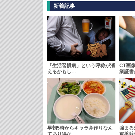
新着記事
「生活習慣病」という呼称が消
CT画
えるかもし…
業証書
早朝5時からキャラ弁作りなん
強まる
てあり得な…
軍拡競