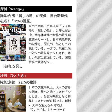
月刊「Wedge」
特集:台湾「麗しの島」の実像 日台新時代
を拓く「3つの視座」
かつてポルトガル人が「フォル
モサ（麗しの島）」と呼んだ台
湾。半導体産業で世界の最先端
技術をリードし、日本統治時代
の記憶も、歴史の一部として内
包している。一方で、現在は米
中対立の最前線に立たされ、難
しい現実に直面している。国際
社会で複雑な立…
»詳細を見る
月刊「ひととき」
特集:京都 2と5の物語
日本の文化や風土、人々の営み
を伝え、旅へと誘ってきた「ひ
ととき」。当誌が幾度となく特
集してきたのが京都です。創刊
25周年を迎える今号では、
〝2〟と〝5〟をキーワード