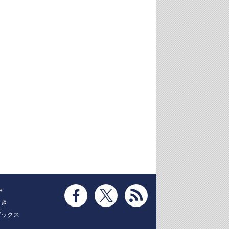
e
とき
ブックス