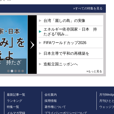
»すべての特集を見る
台湾「麗しの島」の実像
エネルギー依存国家・日本 持
たざる｢弱み…
FIFAワールドカップ2026
日本主導で平和の再構築を
本 持たざ
造船立国ニッポンへ
»もっと見る
最新記事一覧
会社案内
月刊Wedg
ランキング
採用情報
月刊ひと
特集一覧
著作権について
ウェッジ
メルマガ登録
プライバシーポリシーについて