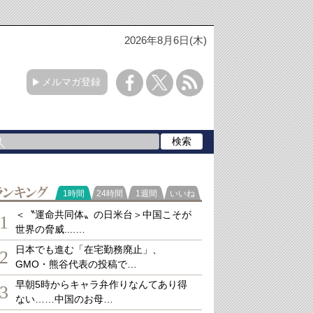
2026年8月6日(木)
メルマガ登録
ランキング
1時間
24時間
1週間
いいね
＜〝運命共同体〟の日米台＞中国こそが
1
世界の脅威....…
日本でも進む「在宅勤務廃止」、
2
GMO・熊谷代表の投稿で…
早朝5時からキャラ弁作りなんてあり得
3
ない……中国のお母…