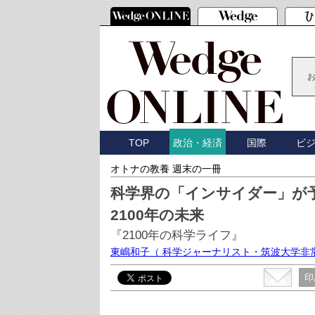
TOP
国際
ビ
政治・経済
オトナの教養 週末の一冊
科学界の「インサイダー」が
2100年の未来
『2100年の科学ライフ』
東嶋和子
（ 科学ジャーナリスト・筑波大学非
印