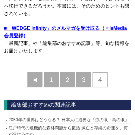
へ移行できるだろうか。本書には、そのためのヒントも隠
されている。
■
「WEDGE Infinity」のメルマガを受け取る（＝isMedia
会員登録）
「最新記事」や「編集部のおすすめ記事」等、旬な情報を
お届けいたします。
前
1
2
3
4
へ
編集部おすすめの関連記事
2050年の世界はどうなる？ 日本人に必要な「虫の眼・鳥の眼」
江戸時代の危機的な森林問題から復活 滅亡と存続の命運を、何
が分けるのか