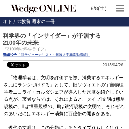
8/8(土)
オトナの教養 週末の一冊
科学界の「インサイダー」が予測する
2100年の未来
『2100年の科学ライフ』
東嶋和子
（ 科学ジャーナリスト・筑波大学非常勤講師）
2013/04/26
「物理学者は、文明を評価する際、消費するエネルギー
を元にランクづけする」として、旧ソヴィエトの宇宙物理
学者ニコライ・カルダシェフが導入した尺度を紹介してい
る点が、著者ならでは。それによると、タイプⅠ文明は惑星
規模の、Ⅱは恒星規模の、Ⅲは銀河規模の文明で、それぞれ
のあいだにはエネルギー消費に百億倍の開きがある。
現代の文明は、この分類によるとタイプ０もしくは０・