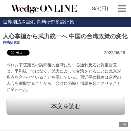
8/9(日)
世界潮流を読む 岡崎研究所論評集
人心掌握から武力統一へ 中国の台湾政策の変化
岡崎研究所
2022/08/29
ペロシ下院議長の訪問後の台湾に対する過剰反応と報復措置
は、平和統一ではなく、武力によって台湾をとることに北京が
焦点を合わせていることを示している。習近平の戦略は台湾の
人心を掌握することから、台湾に恐怖と憎悪を起こさせること
に変わった。
本文を読む
PR