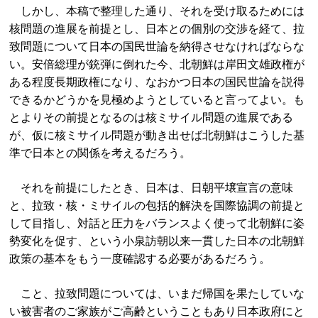
しかし、本稿で整理した通り、それを受け取るためには
核問題の進展を前提とし、日本との個別の交渉を経て、拉
致問題について日本の国民世論を納得させなければならな
い。安倍総理が銃弾に倒れた今、北朝鮮は岸田文雄政権が
ある程度長期政権になり、なおかつ日本の国民世論を説得
できるかどうかを見極めようとしていると言ってよい。も
とよりその前提となるのは核ミサイル問題の進展である
が、仮に核ミサイル問題が動き出せば北朝鮮はこうした基
準で日本との関係を考えるだろう。
それを前提にしたとき、日本は、日朝平壌宣言の意味
と、拉致・核・ミサイルの包括的解決を国際協調の前提と
して目指し、対話と圧力をバランスよく使って北朝鮮に姿
勢変化を促す、という小泉訪朝以来一貫した日本の北朝鮮
政策の基本をもう一度確認する必要があるだろう。
こと、拉致問題については、いまだ帰国を果たしていな
い被害者のご家族がご高齢ということもあり日本政府にと