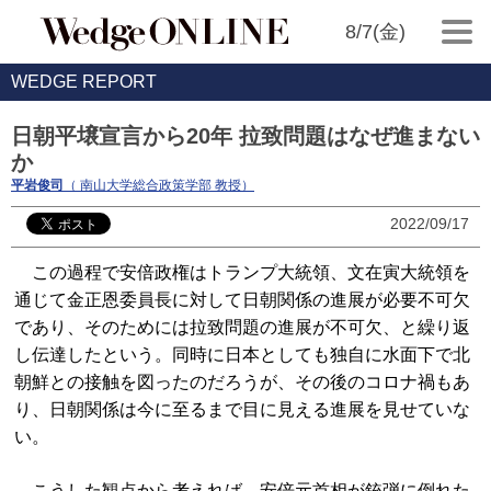
8/7(金)
WEDGE REPORT
日朝平壌宣言から20年 拉致問題はなぜ進まない
か
平岩俊司
（ 南山大学総合政策学部 教授）
2022/09/17
この過程で安倍政権はトランプ大統領、文在寅大統領を
通じて金正恩委員長に対して日朝関係の進展が必要不可欠
であり、そのためには拉致問題の進展が不可欠、と繰り返
し伝達したという。同時に日本としても独自に水面下で北
朝鮮との接触を図ったのだろうが、その後のコロナ禍もあ
り、日朝関係は今に至るまで目に見える進展を見せていな
い。
こうした観点から考えれば、安倍元首相が銃弾に倒れた