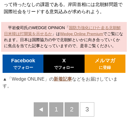
って待ったなしの課題である。岸田首相には北朝鮮問題で
国際社会をリードする意気込みが求められよう。
平岩俊司氏のWEDGE OPINION「
国防力強化にひた走る北朝鮮
日米韓は打開策を示せるか
」は
Wedge Online Premium
でご覧にな
れます。日本は国際協力の中で北朝鮮といかに向き合っていくか
に焦点を当てた記事となっていますので、是非ご覧ください。
Facebook
X
メルマガ
でフォロー
でフォロー
に登録
▲「Wedge ONLINE」の
新着記事
などをお届けしていま
す。
前
1
2
3
へ