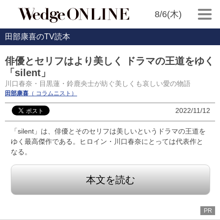
8/6(木)
田部康喜のTV読本
俳優とセリフはより美しく ドラマの王道をゆく
「silent」
川口春奈・目黒蓮・鈴鹿央士が紡ぐ美しくも哀しい愛の物語
田部康喜
（ コラムニスト）
2022/11/12
「silent」は、俳優とそのセリフは美しいというドラマの王道を
ゆく最高傑作である。ヒロイン・川口春奈にとっては代表作と
なる。
本文を読む
PR