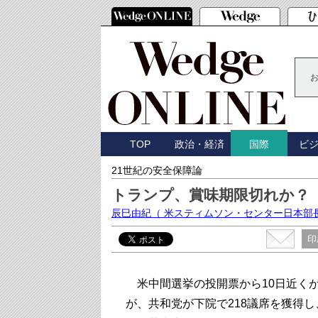
TOP
政治・経済
ビ
国際
21世紀の安全保障論
トランプ、賞味期限切れか？
辰巳由紀
（ 米スティムソン・センター日本部
印
米中間選挙の投開票から10日近くが
が、共和党が下院で218議席を獲得