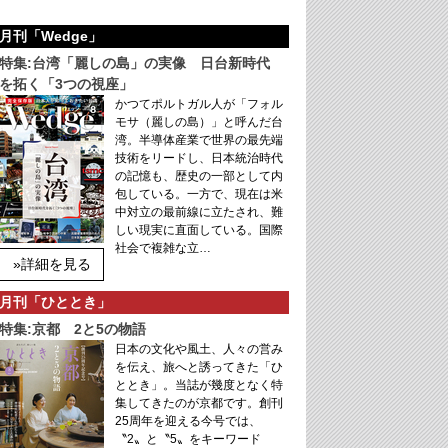
月刊「Wedge」
特集:台湾「麗しの島」の実像 日台新時代
を拓く「3つの視座」
かつてポルトガル人が「フォル
モサ（麗しの島）」と呼んだ台
湾。半導体産業で世界の最先端
技術をリードし、日本統治時代
の記憶も、歴史の一部として内
包している。一方で、現在は米
中対立の最前線に立たされ、難
しい現実に直面している。国際
社会で複雑な立…
»詳細を見る
月刊「ひととき」
特集:京都 2と5の物語
日本の文化や風土、人々の営み
を伝え、旅へと誘ってきた「ひ
ととき」。当誌が幾度となく特
集してきたのが京都です。創刊
25周年を迎える今号では、
〝2〟と〝5〟をキーワード