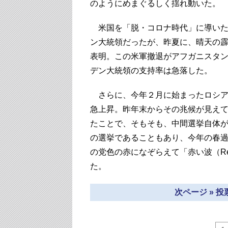
のようにめまぐるしく揺れ動いた。
米国を「脱・コロナ時代」に導いた
ン大統領だったが、昨夏に、晴天の
表明。この米軍撤退がアフガニスタ
デン大統領の支持率は急落した。
さらに、今年２月に始まったロシア
急上昇。昨年末からその兆候が見え
たことで、そもそも、中間選挙自体
の選挙であることもあり、今年の春
の党色の赤になぞらえて「赤い波（Re
た。
次ページ » 