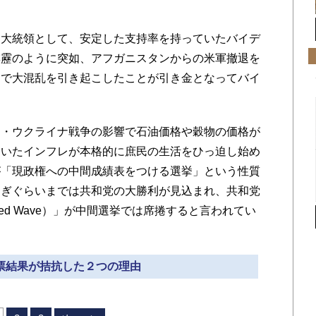
大統領として、安定した支持率を持っていたバイデ
霹靂のように突如、アフガニスタンからの米軍撤退を
ンで大混乱を引き起こしたことが引き金となってバイ
・ウクライナ戦争の影響で石油価格や穀物の価格が
ていたインフレが本格的に庶民の生活をひっ迫し始め
が「現政権への中間成績表をつける選挙」という性質
過ぎぐらいまでは共和党の大勝利が見込まれ、共和党
d Wave）」が中間選挙では席捲すると言われてい
投票結果が拮抗した２つの理由