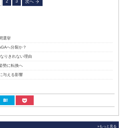
2
3
次へ
間選挙
GAへ分裂か？
になりきれない理由
姿勢に転換へ
に与える影響
»もっと見る