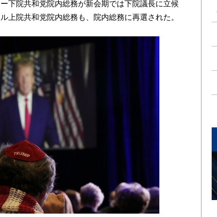
シー下院共和党院内総務が新会期では下院議長に立候
ネル上院共和党院内総務も、院内総務に再選された。