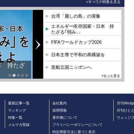
»すべての特集を見る
台湾「麗しの島」の実像
エネルギー依存国家・日本 持
たざる｢弱み…
FIFAワールドカップ2026
日本主導で平和の再構築を
本 持たざ
造船立国ニッポンへ
»もっと見る
最新記事一覧
会社案内
月刊Wedg
ランキング
採用情報
月刊ひと
特集一覧
著作権について
ウェッジ
メルマガ登録
プライバシーポリシーについて
特定商取引法に基づく表示