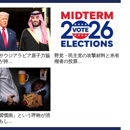
サウジアラビア原子力協
野党・民主党の攻撃材料と米有
が持…
権者の投票…
習慣病」という呼称が消
もし…