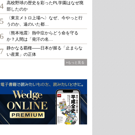
高校野球の歴史を彩ったPL学園はなぜ廃
4
部したのか
〈東京メトロ上場へ〉なぜ、今やっと行
5
うのか、遠のいた都…
〈熊本地震〉熱中症からどう命を守る
6
か？人間は「発汗の名…
静かなる覇権――日本が握る「止まらな
7
い産業」の正体
»もっと見る