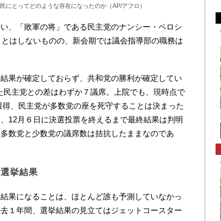
民にとってどのような存在になったのか（AP/アフロ）
い、「敗軍の将」である民主党のナンシー・ペロシ
ことはしないものの、新会期では議会指導部の職務は
結果が確定しておらず、共和党の勝利が確定してい
した民主党との差はわずか７議席。上院でも、現時点で
を獲得、民主党が多数党の座を死守することは決まった
、12月６日に決選投票を終えるまで最終結果は判明
、多数党と少数党の議席数は拮抗したままなのであ
た選挙結果
結果になることは、ほとんど誰も予測していなかっ
過去１年間、選挙結果の見立てはジェットコースター