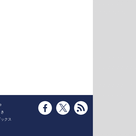
e
とき
ブックス