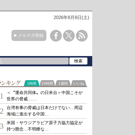
2026年8月8日(土)
メルマガ登録
ランキング
1時間
24時間
1週間
いいね
＜〝運命共同体〟の日米台＞中国こそが
1
世界の脅威....…
台湾有事の脅威は日本だけでない…周辺
2
海域に進出する中国…
米国・サウジアラビア原子力協力協定が
3
持つ懸念…不明瞭な…