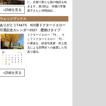
に、京都で新たな旅の物語を紡
ぎます。第1部は、俳優の常盤
»詳細を見る
貴子さんと仲間由紀…
ウェッジブックス
ありがとうT4&T5 923形ドクターイエロー
引退記念カレンダー2027 壁掛けタイプ
ドクターイエロー「T4」、そ
してドクターイエロー「T5」
の勇姿を、鉄道写真家・村上悠
太による四季折々の厳選した写
真で綴る。
»詳細を見る