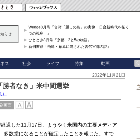
Wedge8月号『台湾「麗しの島」の実像 日台新時代を拓く「3
つの視座」』
お知らせ
ひととき8月号『京都 2と5の物語』
新刊書籍『飛鳥・藤原に隠された古代宮都の謎』
ジネス
社会
ライフ
特集
動画
2022年11月21日
「勝者なき」米中間選挙
長）
刷画面
経過した11月17日、ようやく米国内の主要メディア
し、多数党になることが確定したことを報じた。すで