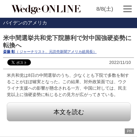
8/8(土)
バイデンのアメリカ
米中間選挙共和党下院勝利で対中国強硬姿勢に
転換へ
斎藤 彰
（ ジャーナリスト、元読売新聞アメリカ総局長）
2022/11/10
米共和党は8日の中間選挙のうち、少なくとも下院で多数を制す
ることがほぼ確実となった。この結果、対外政策面では、ウク
ライナ支援への影響が懸念される一方、中国に対しては、民主
党以上に強硬姿勢に転じるとの見方が広がってきている。
本文を読む
PR