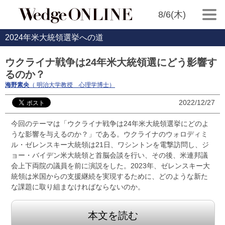
8/6(木)
2024年米大統領選挙への道
ウクライナ戦争は24年米大統領選にどう影響す
るのか？
海野素央
（ 明治大学教授 心理学博士）
2022/12/27
今回のテーマは「ウクライナ戦争は24年米大統領選挙にどのよ
うな影響を与えるのか？」である。ウクライナのウォロディミ
ル・ゼレンスキー大統領は21日、ワシントンを電撃訪問し、ジ
ョー・バイデン米大統領と首脳会談を行い、その後、米連邦議
会上下両院の議員を前に演説をした。2023年、ゼレンスキー大
統領は米国からの支援継続を実現するために、どのような新た
な課題に取り組まなければならないのか。
本文を読む