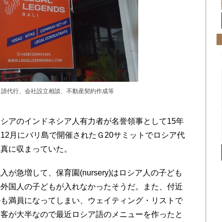
申請代行、会社設立相談、不動産契約作成等
シアのインドネシア人有力者が名誉領事として15年
12月にバリ島で開催されたＧ20サミットでロシア代
写真に収まっていた。
急増して、保育園(nursery)はロシア人の子ども
の外国人の子どもが入れなかったそうだ。また、付近
ルも満員になってしまい、ウェイティング・リストで
人客が大半なので最近ロシア語のメニューを作ったと