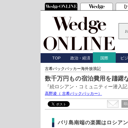
TOP
政治・経済
ビ
国際
古希バックパッカー海外放浪記
数千万円もの宿泊費用を躊躇
『続ロシアン・コミュニティー潜入記
高野凌
（ 古希バックパッカー）
印
バリ島南端の楽園はロシア