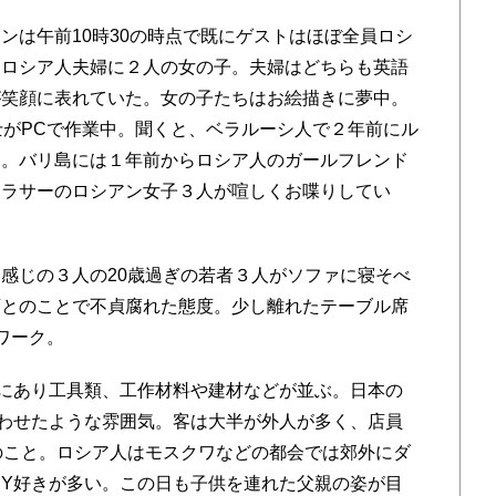
は午前10時30の時点で既にゲストはほぼ全員ロシ
はロシア人夫婦に２人の女の子。夫婦はどちらも英語
が笑顔に表れていた。女の子たちはお絵描きに夢中。
士がPCで作業中。聞くと、ベラルーシ人で２年前にル
国。バリ島には１年前からロシア人のガールフレンド
アラサーのロシアン女子３人が喧しくお喋りしてい
感じの３人の20歳過ぎの若者３人がソファに寝そべ
可とのことで不貞腐れた態度。少し離れたテーブル席
ワーク。
にあり工具類、工作材料や建材などが並ぶ。日本の
合わせたような雰囲気。客は大半が外人が多く、店員
のこと。ロシア人はモスクワなどの都会では郊外にダ
IY好きが多い。この日も子供を連れた父親の姿が目