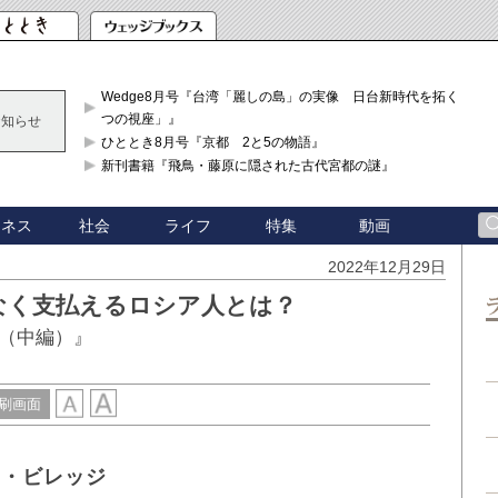
Wedge8月号『台湾「麗しの島」の実像 日台新時代を拓く「3
つの視座」』
お知らせ
ひととき8月号『京都 2と5の物語』
新刊書籍『飛鳥・藤原に隠された古代宮都の謎』
ジネス
社会
ライフ
特集
動画
2022年12月29日
なく支払えるロシア人とは？
（中編）』
刷画面
ン・ビレッジ