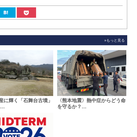
»もっと見る
産に輝く「石舞台古墳」
〈熊本地震〉熱中症からどう命
0…
を守るか？…