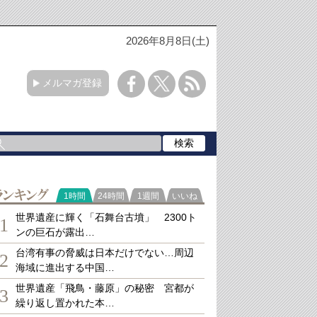
2026年8月8日(土)
メルマガ登録
ランキング
1時間
24時間
1週間
いいね
世界遺産に輝く「石舞台古墳」 2300ト
1
ンの巨石が露出…
台湾有事の脅威は日本だけでない…周辺
2
海域に進出する中国…
世界遺産「飛鳥・藤原」の秘密 宮都が
3
繰り返し置かれた本…