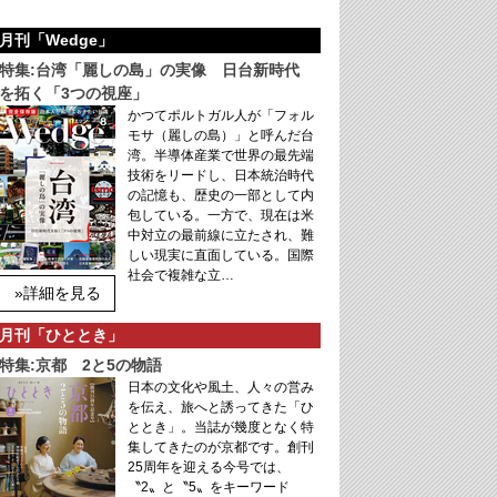
月刊「Wedge」
特集:台湾「麗しの島」の実像 日台新時代
を拓く「3つの視座」
かつてポルトガル人が「フォル
モサ（麗しの島）」と呼んだ台
湾。半導体産業で世界の最先端
技術をリードし、日本統治時代
の記憶も、歴史の一部として内
包している。一方で、現在は米
中対立の最前線に立たされ、難
しい現実に直面している。国際
社会で複雑な立…
»詳細を見る
月刊「ひととき」
特集:京都 2と5の物語
日本の文化や風土、人々の営み
を伝え、旅へと誘ってきた「ひ
ととき」。当誌が幾度となく特
集してきたのが京都です。創刊
25周年を迎える今号では、
〝2〟と〝5〟をキーワード