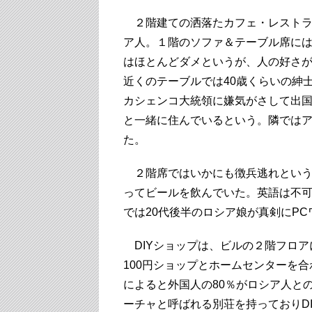
２階建ての洒落たカフェ・レストラン
ア人。１階のソファ＆テーブル席に
はほとんどダメというが、人の好さ
近くのテーブルでは40歳くらいの紳
カシェンコ大統領に嫌気がさして出
と一緒に住んでいるという。隣では
た。
２階席ではいかにも徴兵逃れという
ってビールを飲んでいた。英語は不
では20代後半のロシア娘が真剣にPC
DIYショップは、ビルの２階フロア
100円ショップとホームセンターを
によると外国人の80％がロシア人と
ーチャと呼ばれる別荘を持っておりD