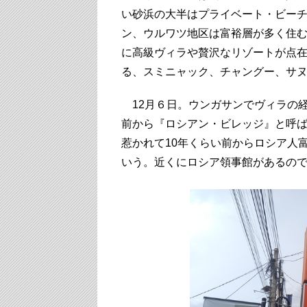
い砂浜の大半はプライベート・ビー
ン、ウルワツ地区は富裕層が多く住
に高級ヴィラや贅沢なリゾートが点
る、スミニャック、チャングー、サ
12月６日。ウンガサンでヴィラの
前から『ロシアン・ビレッジ』と呼
惹かれて10年くらい前からロシア人
いう。近くにロシア領事館があるの