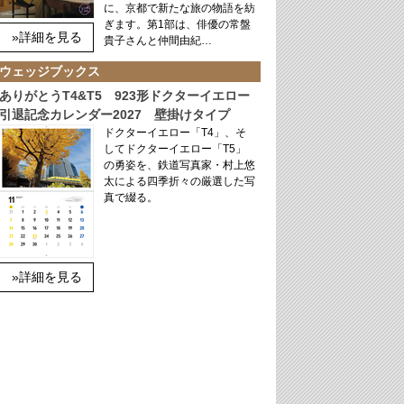
に、京都で新たな旅の物語を紡
ぎます。第1部は、俳優の常盤
»詳細を見る
貴子さんと仲間由紀…
ウェッジブックス
ありがとうT4&T5 923形ドクターイエロー
引退記念カレンダー2027 壁掛けタイプ
ドクターイエロー「T4」、そ
してドクターイエロー「T5」
の勇姿を、鉄道写真家・村上悠
太による四季折々の厳選した写
真で綴る。
»詳細を見る