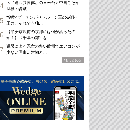
＜〝運命共同体〟の日米台＞中国こそが
4
世界の脅威....…
“劣勢”プーチンがベラルーシ軍の参戦へ
5
圧力、それでも独…
【平安京以前の京都には何があったの
6
か？】〈千年の都〉を…
猛暑による死亡の多い欧州でエアコンが
7
少ない理由…建物と…
»もっと見る