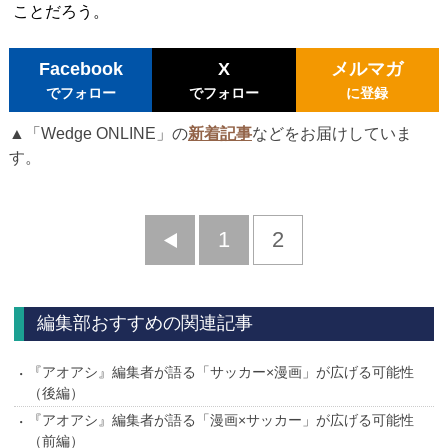
ことだろう。
Facebook
X
メルマガ
でフォロー
でフォロー
に登録
▲「Wedge ONLINE」の
新着記事
などをお届けしていま
す。
前
1
2
へ
編集部おすすめの関連記事
『アオアシ』編集者が語る「サッカー×漫画」が広げる可能性
（後編）
『アオアシ』編集者が語る「漫画×サッカー」が広げる可能性
（前編）