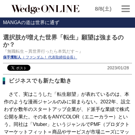
8/8(土)
MANGAの道は世界に通ず
選択肢が増えた世界「転生」願望は強まるの
か？
『無職転生～異世界行ったら本気だす～』
保手濱彰人
（ ファンダム！ 代表取締役会長）
2023/01/28
ビジネスでも新たな動き
さて、実はこうした「転生願望」が表れているのは、本
作のような漫画ジャンルのみに留まらない。2022年、設立
わずか数年のスタートアップ企業が、ド派手な業績で株式
公開を果た。その名をANYCOLOR（エニーカラー）とい
う。同社は「Vtuber」というジャンルでPMF（プロダクト
マーケットフィット＝商品やサービスが市場ニーズにマッ