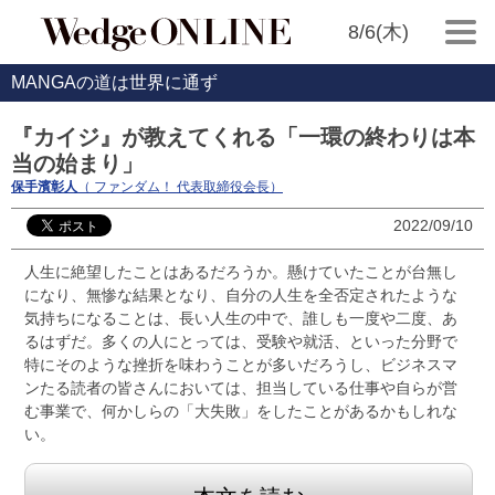
8/6(木)
MANGAの道は世界に通ず
『カイジ』が教えてくれる「一環の終わりは本
当の始まり」
保手濱彰人
（ ファンダム！ 代表取締役会長）
2022/09/10
人生に絶望したことはあるだろうか。懸けていたことが台無し
になり、無惨な結果となり、自分の人生を全否定されたような
気持ちになることは、長い人生の中で、誰しも一度や二度、あ
るはずだ。多くの人にとっては、受験や就活、といった分野で
特にそのような挫折を味わうことが多いだろうし、ビジネスマ
ンたる読者の皆さんにおいては、担当している仕事や自らが営
む事業で、何かしらの「大失敗」をしたことがあるかもしれな
い。