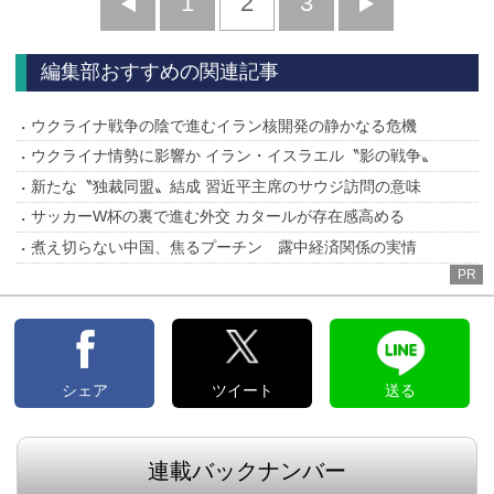
前
1
2
3
次
へ
へ
編集部おすすめの関連記事
ウクライナ戦争の陰で進むイラン核開発の静かなる危機
ウクライナ情勢に影響か イラン・イスラエル〝影の戦争〟
新たな〝独裁同盟〟結成 習近平主席のサウジ訪問の意味
サッカーW杯の裏で進む外交 カタールが存在感高める
煮え切らない中国、焦るプーチン 露中経済関係の実情
PR
シェア
ツイート
送る
連載バックナンバー