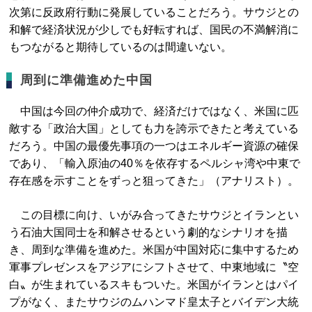
次第に反政府行動に発展していることだろう。サウジとの
和解で経済状況が少しでも好転すれば、国民の不満解消に
もつながると期待しているのは間違いない。
周到に準備進めた中国
中国は今回の仲介成功で、経済だけではなく、米国に匹
敵する「政治大国」としても力を誇示できたと考えている
だろう。中国の最優先事項の一つはエネルギー資源の確保
であり、「輸入原油の40％を依存するペルシャ湾や中東で
存在感を示すことをずっと狙ってきた」（アナリスト）。
この目標に向け、いがみ合ってきたサウジとイランとい
う石油大国同士を和解させるという劇的なシナリオを描
き、周到な準備を進めた。米国が中国対応に集中するため
軍事プレゼンスをアジアにシフトさせて、中東地域に〝空
白〟が生まれているスキもついた。米国がイランとはパイ
プがなく、またサウジのムハンマド皇太子とバイデン大統