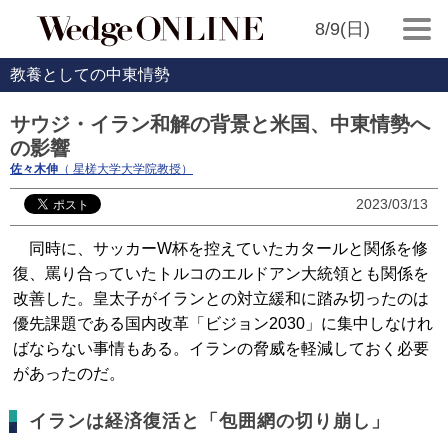
8/9(日)
教養としての中東情勢
サウジ・イラン和解の背景と米国、中東情勢へ
の影響
佐々木伸
（ 星槎大学大学院教授）
2023/03/13
同時に、サッカーW杯を控えていたカタールと関係を修
復、罵り合っていたトルコのエルドアン大統領とも関係を
改善した。皇太子がイランとの対立緩和に踏み切ったのは
優先課題である国内改革「ビジョン2030」に集中しなけれ
ばならない事情もある。イランの脅威を軽減しておく必要
があったのだ。
イランは経済復活と「包囲網の切り崩し」