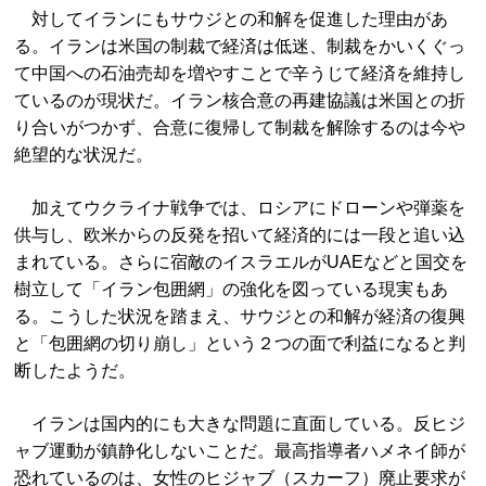
対してイランにもサウジとの和解を促進した理由があ
る。イランは米国の制裁で経済は低迷、制裁をかいくぐっ
て中国への石油売却を増やすことで辛うじて経済を維持し
ているのが現状だ。イラン核合意の再建協議は米国との折
り合いがつかず、合意に復帰して制裁を解除するのは今や
絶望的な状況だ。
加えてウクライナ戦争では、ロシアにドローンや弾薬を
供与し、欧米からの反発を招いて経済的には一段と追い込
まれている。さらに宿敵のイスラエルがUAEなどと国交を
樹立して「イラン包囲網」の強化を図っている現実もあ
る。こうした状況を踏まえ、サウジとの和解が経済の復興
と「包囲網の切り崩し」という２つの面で利益になると判
断したようだ。
イランは国内的にも大きな問題に直面している。反ヒジ
ャブ運動が鎮静化しないことだ。最高指導者ハメネイ師が
恐れているのは、女性のヒジャブ（スカーフ）廃止要求が