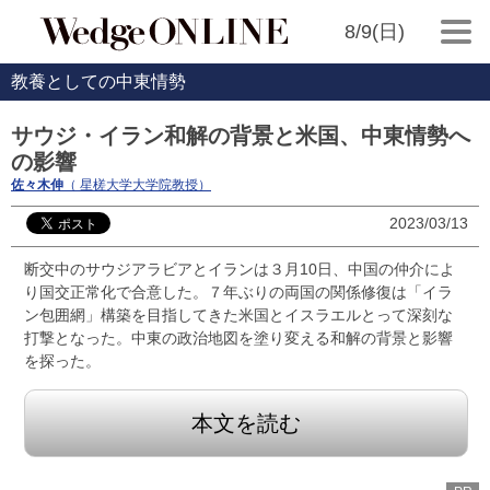
8/9(日)
教養としての中東情勢
サウジ・イラン和解の背景と米国、中東情勢へ
の影響
佐々木伸
（ 星槎大学大学院教授）
2023/03/13
断交中のサウジアラビアとイランは３月10日、中国の仲介によ
り国交正常化で合意した。７年ぶりの両国の関係修復は「イラ
ン包囲網」構築を目指してきた米国とイスラエルとって深刻な
打撃となった。中東の政治地図を塗り変える和解の背景と影響
を探った。
本文を読む