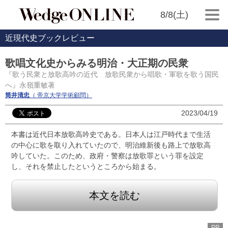
8/8(土)
近現代史ブックレビュー
歌唱文化史からみる明治・大正期の民衆
『歌う民衆と放歌高吟の近代 放歌民衆から唱歌・軍歌を歌う国民
へ』永嶺重敏著
筒井清忠
（ 帝京大学学術顧問）
2023/04/19
本書は近代日本放歌高吟史である。日本人は江戸時代まで生活
の中心に歌を取り入れていたので、明治維新後も路上で放歌高
吟していた。このため、政府・警察は放歌罪という罪を設定
し、それを禁止したというところから始まる。
本文を読む
PR