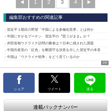
前
1
2
3
4
次
へ
へ
編集部おすすめの関連記事
習近平３期目の野望「中国による多極化世界」とは何か
中国にすがるプーチン 習近平の〝思うがまま〟か？
岸田首相ウクライナ訪問の勝者は？日本に残された課題
中国共産党の「紅色」を断固守る決意を示した習近平の本音
中国は「ウクライナ戦争」をどう見ているのか
PR
シェア
ツイート
送る
連載バックナンバー