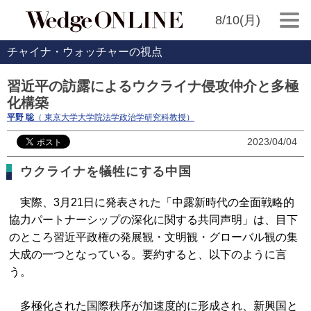
8/10(月)
チャイナ・ウォッチャーの視点
習近平の訪露によるウクライナ侵攻仲介と多極
化構築
平野 聡
（ 東京大学大学院法学政治学研究科教授）
2023/04/04
ウクライナを犠牲にする中国
実際、3月21日に発表された「中露新時代の全面戦略的
協力パートナーシップの深化に関する共同声明」は、目下
のところ習近平政権の発展観・文明観・グローバル観の集
大成の一つとなっている。要約すると、以下のように言
う。
多極化された国際秩序が加速度的に形成され、新興国と