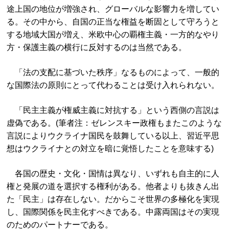
途上国の地位が増強され、グローバルな影響力を増してい
る。その中から、自国の正当な権益を断固として守ろうと
する地域大国が増え、米欧中心の覇権主義・一方的なやり
方・保護主義の横行に反対するのは当然である。
「法の支配に基づいた秩序」なるものによって、一般的
な国際法の原則にとって代わることは受け入れられない。
「民主主義が権威主義に対抗する」という西側の言説は
虚偽である。(筆者注：ゼレンスキー政権もまたこのような
言説によりウクライナ国民を鼓舞している以上、習近平思
想はウクライナとの対立を暗に覚悟したことを意味する)
各国の歴史・文化・国情は異なり、いずれも自主的に人
権と発展の道を選択する権利がある。他者よりも抜きん出
た「民主」は存在しない。だからこそ世界の多極化を実現
し、国際関係を民主化すべきである。中露両国はその実現
のためのパートナーである。