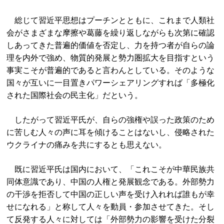
総じて習近平思想はプーチンとともに、これまで人類社
会がさまざまな摩擦や葛藤を繰り返しながらも次第に確認
しあってきた普遍的価値を否定し、力を持つ者が自らの論
理を内外で強め、物質的発展と勢力圏拡大を目指すという
事実こそが普遍的であると言わんとしている。そのような
国々が互いに一目置きパワーシェアリングすれば「多極化
された国際社会の民主化」だという。
したがって習近平氏が、自らの強権や誤った政策のため
に苦しむ人々の声に耳を傾けることはないし、侵略された
ウクライナの痛みを共にするとも思えない。
既に習近平氏は国内において、「これこそが中華民族共
同体意識であり、中国の人権と発展観念である。外部勢力
の干渉を拒否して中国の正しい声を受け入れれば誰もが幸
せになれる」と称して人々を動員・参加させてきた。そし
て反発する人々に対しては「外部勢力の影響を受けた分裂