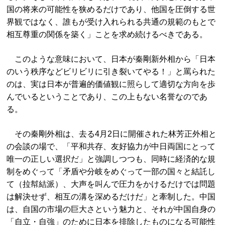
国の将来の可能性を狭めるだけであり、他国を圧倒する世
界観ではなく、誰もが受け入れられる共通の規範のもとで
相互尊重の関係を築く」ことを求め続けるべきである。
このような意味において、日本が秦剛新外相から「日本
のいう秩序などビリビリに引き裂いてやる！」と罵られた
のは、実は日本が普遍的価値観に照らして適切な方向を歩
んでいるということであり、この上もない名誉なのであ
る。
その秦剛外相は、去る4月2日に開催された林芳正外相と
の会談の場で、「平和共存、友好協力が中日両国にとって
唯一の正しい選択だ」と強調しつつも、同時に経済的な規
制をめぐって「矛盾や分岐をめぐって一部の国々と結託し
て（拉幇結派）、大声を叫んで圧力をかけるだけでは問題
は解決せず、相互の溝を深めるだけだ」と牽制した。中国
は、自国の市場の巨大さという魅力と、それが中国自身の
「自立・自強」のために日本を排除したものになる可能性