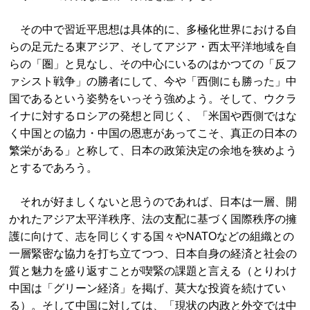
その中で習近平思想は具体的に、多極化世界における自
らの足元たる東アジア、そしてアジア・西太平洋地域を自
らの「圏」と見なし、その中心にいるのはかつての「反フ
ァシスト戦争」の勝者にして、今や「西側にも勝った」中
国であるという姿勢をいっそう強めよう。そして、ウクラ
イナに対するロシアの発想と同じく、「米国や西側ではな
く中国との協力・中国の恩恵があってこそ、真正の日本の
繁栄がある」と称して、日本の政策決定の余地を狭めよう
とするであろう。
それが好ましくないと思うのであれば、日本は一層、開
かれたアジア太平洋秩序、法の支配に基づく国際秩序の擁
護に向けて、志を同じくする国々やNATOなどの組織との
一層緊密な協力を打ち立てつつ、日本自身の経済と社会の
質と魅力を盛り返すことが喫緊の課題と言える（とりわけ
中国は「グリーン経済」を掲げ、莫大な投資を続けてい
る）。そして中国に対しては、「現状の内政と外交では中