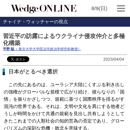
8/9(日)
チャイナ・ウォッチャーの視点
習近平の訪露によるウクライナ侵攻仲介と多極
化構築
平野 聡
（ 東京大学大学院法学政治学研究科教授）
2023/04/04
日本がとるべき選択
この先にあるのは、ユーラシア大陸にくすぶる剥き出し
の強権がグローバルな規模で広がり続け、彼らなりの「国
情」を振りかざしつつ、規範に基づく国際秩序を揺るがす
混沌の世界である。それは、文明や文化を異にする他者ど
うしが時間をかけて共通の規範を見出し共有しようとして
きたこれまでの人類社会の知的営為の否定であり、グロー
バリズムの深刻な危機・敗北を意味する。