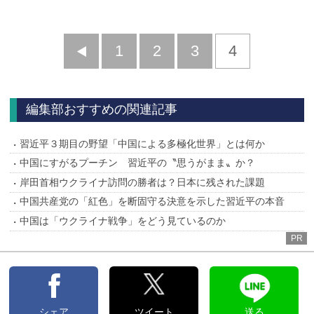
前
1
2
3
4
へ
編集部おすすめの関連記事
習近平３期目の野望「中国による多極化世界」とは何か
中国にすがるプーチン 習近平の〝思うがまま〟か？
岸田首相ウクライナ訪問の勝者は？日本に残された課題
中国共産党の「紅色」を断固守る決意を示した習近平の本音
中国は「ウクライナ戦争」をどう見ているのか
PR
シェア
ツイート
送る