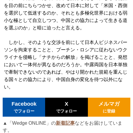
を目の前にちらつかせ、改めて日本に対して「米国・西側
を選択して低迷するのか、それとも多極化世界における弱
小な極として自立しつつ、中国との協力によって生きる道
を選ぶのか」と暗に迫ったと言える。
しかし、そのような交渉を前にして日本人ビジネスパー
ソンを拘束することと、プーチン・ロシアに従わないウク
ライナを侵略し「ナチからの解放」を掲げることと、発想
において一体何が異なるのだろうか。中露両国を日本単独
で牽制できないのであれば、やはり開かれた規範を重んじ
る国々との協力により、中国自身の変化を待つ以外にな
い。
Facebook
X
メルマガ
でフォロー
でフォロー
に登録
▲「Wedge ONLINE」の
新着記事
などをお届けしていま
す。