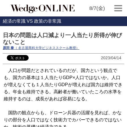
8/7(金)
経済の常識 VS 政策の非常識
日本の問題は人口減より一人当たり所得が伸び
ないこと
原田 泰
（ 名古屋商科大学ビジネススクール教授）
2023/04/14
人口が問題だとされているのだが、国力という観点で
も、国力の基本は１人当たりGDP×人口ではないか。人口
が増えなくても１人当たりGDPが増えれば国力は維持でき
る。年金も維持できる。高齢者が働いていたころの水準を
維持するのは、成長があれば容易になる。
国防の観点からも、ドローン兵器の活躍を見れば、かな
りの部分を人口ではなく技術力でカバーできるのではない
か。技術の基礎は経済力である。