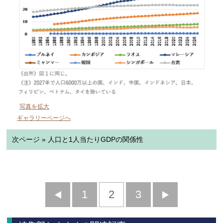
写真を拡大
ギャラリーページへ
次ページ » 人口と1人当たりGDPの関係性
前
1
2
3
次
へ
へ