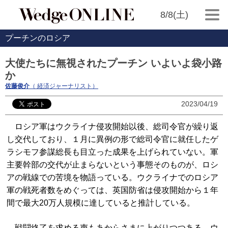
8/8(土)
プーチンのロシア
大使たちに無視されたプーチン いよいよ袋小路
か
佐藤俊介
（ 経済ジャーナリスト）
2023/04/19
ロシア軍はウクライナ侵攻開始以後、総司令官が繰り返
し交代しており、１月に異例の形で総司令官に就任したゲ
ラシモフ参謀総長も目立った成果を上げられていない。軍
主要幹部の交代が止まらないという事態そのものが、ロシ
アの戦線での苦境を物語っている。ウクライナでのロシア
軍の戦死者数をめぐっては、英国防省は侵攻開始から１年
間で最大20万人規模に達していると推計している。
戦闘終了を求める声もあからさまに上がりつつある。ウ