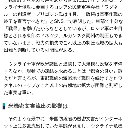
クライナ侵攻に参画するロシアの民間軍事会社「ワグネ
ル」の創設者、プリゴジン氏は４月、「政権は軍事作戦の
終了を宣言すべきだ」とSNS上で表明した。東部で十分な
「戦果」を挙げたからなどとしているが、ロシア軍の主目
標とされる東部のドネツク、ルガンスク両州の制圧もでき
ていないまま、戦力の損失でこれ以上の制圧地域の拡大も
困難と判断している可能性がある。
ウクライナ軍が欧米諸国と連携して大規模な反撃を準備
するなか、現状での凍結を求めることは〝都合の良い〟訴
えだと言えるが、東部戦線の激戦地で戦闘を続けてきたワ
グネルのトップがこれ以上の占領地の拡大が困難と判断し
た事実は重い。
米機密文書流出の影響は
そのような最中に、米国防総省の機密文書がインターネ
ット上に多数流出していた事態が発覚し、ウクライナ危機