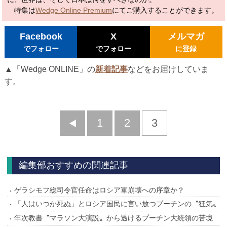
特集は
Wedge Online Premium
にてご購入することができます。
Facebook
X
メルマガ
でフォロー
でフォロー
に登録
▲「Wedge ONLINE」の
新着記事
などをお届けしていま
す。
前
1
2
3
へ
編集部おすすめの関連記事
ゲラシモフ総司令官任命はロシア軍崩壊への序章か？
「人はいつか死ぬ」とロシア国民に言い放つプーチンの〝狂気〟
年次教書〝マラソン大演説〟から透けるプーチン大統領の苦境