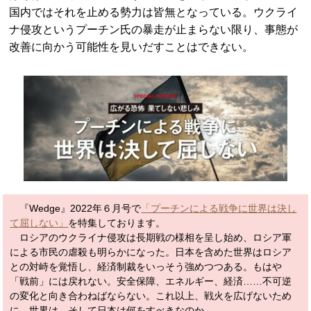
国内ではそれを止める勢力は皆無となっている。ウクライ
ナ侵攻というプーチン氏の暴走が止まらない限り、事態が
改善に向かう可能性を見いだすことはできない。
『Wedge』2022年６月号で
「プーチンによる戦争に世界は決し
て屈しない」
を特集しております。
ロシアのウクライナ侵攻は長期戦の様相を呈し始め、ロシア軍
による市民の虐殺も明らかになった。日本を含めた世界はロシア
との対峙を覚悟し、経済制裁をいっそう強めつつある。もはや
「戦前」には戻れない。安全保障、エネルギー、経済……不可逆
の変化と向き合わねばならない。これ以上、戦火を広げないため
に、世界は、そして日本は何をすべきなのか。