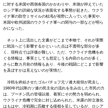
に対する米国や西側各国のかかわりや、米側が抑えていた
ロシア軍の詳細な状況が表面化する事態が起きた。ウクラ
イナ軍の防空ミサイルの枯渇が視野に入っていた事実や、
米国や欧州諸国のウクライナ軍への関与の一部などが明ら
かになった。
ネット上に流出した文書がどこまで本物で、それが実際
に戦況へどう影響するかといった点は不透明な部分が多
く、現時点では評価が難しい。ただ、ウクライナ危機をめ
ぐる情報は、事実としても想定しうる内容のものが多く、
さらに数カ月前の情報もあり、今後の戦闘にどこまで影響
を及ぼすかは見えないのが実情だ。
冷戦を終結させたゴルバチョフ元ソ連大統領が死去し、
1980年代以降のソ連の民主化の流れを生み出した市民の力
は、プーチン氏の登場以後、着実にその勢力を弱められ、
ウクライナ危機で完全に封じ込められた。米露の対立激化
はもはや、冷戦期に匹敵する様相を呈しているが、ロシア