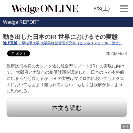
8/8(土)
Wedge REPORT
動き出した日本のIR 世界におけるその実態
池上重輔
（ 早稲田大学 大学院経営管理研究科（ビジネススクール）教授）
2023/04/24
政府は日本初のカジノを含む統合型リゾート(IR）の実現に向け
て、 大阪府と大阪市の整備計画を認定した。日本のIRが本格的
に始まったと言えるが、IR の実態はマクロ面においてもミクロ
面においてもあまり知られていない。もしくは誤解が多いよう
に思われる。
本文を読む
PR