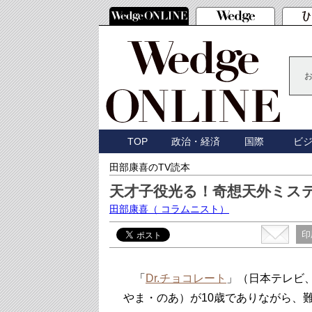
TOP
政治・経済
国際
ビ
田部康喜のTV読本
天才子役光る！奇想天外ミステ
田部康喜
（ コラムニスト）
印
「
Dr.チョコレート
」（日本テレビ
やま・のあ）が10歳でありながら、