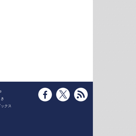
e
とき
ブックス