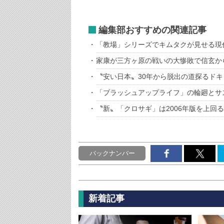
編集部おすすめの関連記事
「教場」シリーズでキムタクが見せる現
家康が三方ヶ原の戦いの大惨敗で信玄か
〝安い日本〟30年から脱出の道探るド
「ブラッシュアップライフ」の輪廻とサ
〝新〟「クロサギ」は2006年版を上回
バックナンバー
新着記事