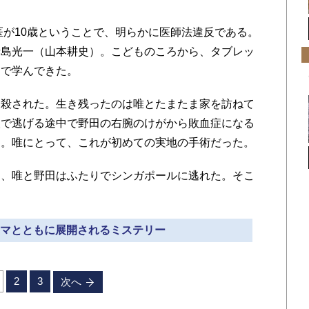
医が10歳ということで、明らかに医師法違反である。
寺島光一（山本耕史）。こどものころから、タブレッ
ンで学んできた。
殺された。生き残ったのは唯とたまたま家を訪ねて
人で逃げる途中で野田の右腕のけがから敗血症になる
た。唯にとって、これが初めての実地の手術だった。
、唯と野田はふたりでシンガポールに逃れた。そこ
ドラマとともに展開されるミステリー
2
3
次へ