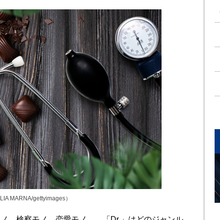
ALIA MARNA/gettyimages）
、検察モノ、恋愛モノ……「Dr.」はどのジャンル