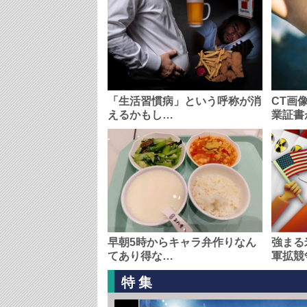
「生活習慣病」という呼称が消
CT画
えるかもし…
業証書
早朝5時からキャラ弁作りなん
強まる
てあり得な…
軍拡競
特集