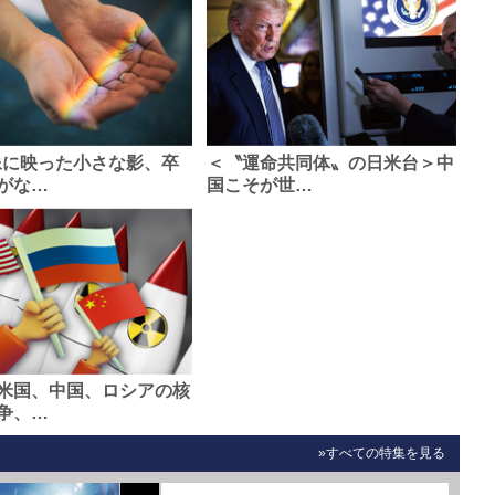
像に映った小さな影、卒
＜〝運命共同体〟の日米台＞中
がな…
国こそが世…
米国、中国、ロシアの核
争、…
»すべての特集を見る