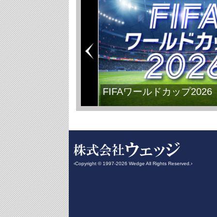
FIFAワールドカップ2026
‹Copyright © 1997-2026 Wedge All Rights Reserved.›