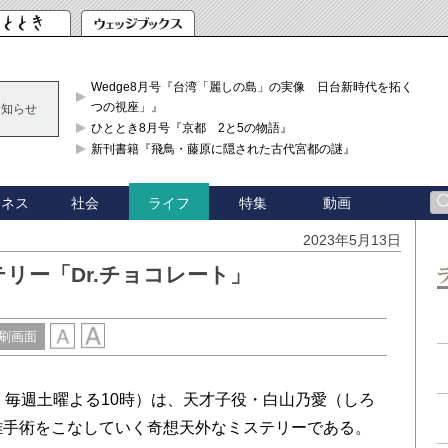
Wedge8月号『台湾「麗しの島」の実像 日台新時代を拓く「3
つの視座」』
お知らせ
ひととき8月号『京都 2と5の物語』
新刊書籍『飛鳥・藤原に隠された古代宮都の謎』
ジネス
社会
特集
動画
ライフ
2023年5月13日
リー「Dr.チョコレート」
刷画面
、毎週土曜よる10時）は、天才子役・白山乃愛（しろ
難手術をこなしていく奇想天外なミステリーである。