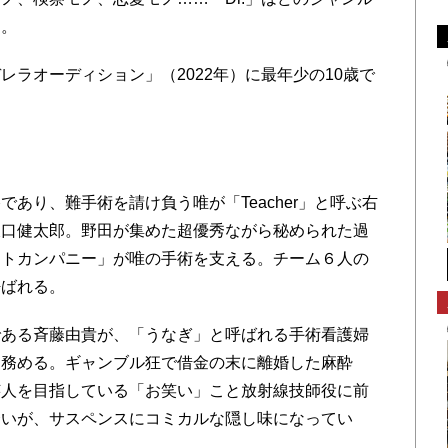
る。
ラオーディション」（2022年）に最年少の10歳で
。
あり、難手術を請け負う唯が「Teacher」と呼ぶ右
坂口健太郎。野田が集めた超優秀ながら秘められた過
ートカンパニー」が唯の手術を支える。チーム６人の
呼ばれる。
ある斉藤由貴が、「うなぎ」と呼ばれる手術看護婦
を務める。ギャンブル狂で借金の末に離婚した麻酔
芸人を目指している「お笑い」こと放射線技師役に前
合いが、サスペンスにコミカルな隠し味になってい