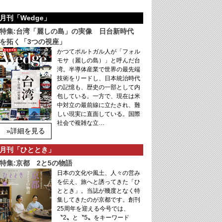
月刊「Wedge」
特集:台湾「麗しの島」の実像 日台新時代
を拓く「3つの視座」
かつてポルトガル人が「フォル
モサ（麗しの島）」と呼んだ台
湾。半導体産業で世界の最先端
技術をリードし、日本統治時代
の記憶も、歴史の一部として内
包している。一方で、現在は米
中対立の最前線に立たされ、難
しい現実に直面している。国際
社会で複雑な立…
»詳細を見る
月刊「ひととき」
特集:京都 2と5の物語
日本の文化や風土、人々の営み
を伝え、旅へと誘ってきた「ひ
ととき」。当誌が幾度となく特
集してきたのが京都です。創刊
25周年を迎える今号では、
〝2〟と〝5〟をキーワード