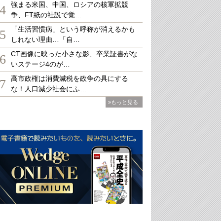
強まる米国、中国、ロシアの核軍拡競
4
争、FT紙の社説で覚…
「生活習慣病」という呼称が消えるかも
5
しれない理由…「自…
CT画像に映った小さな影、卒業証書がな
6
いステージ4のが…
高市政権は消費減税を政争の具にする
7
な！人口減少社会にふ…
»もっと見る