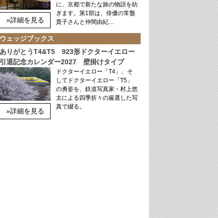
に、京都で新たな旅の物語を紡
ぎます。第1部は、俳優の常盤
»詳細を見る
貴子さんと仲間由紀…
ウェッジブックス
ありがとうT4&T5 923形ドクターイエロー
引退記念カレンダー2027 壁掛けタイプ
ドクターイエロー「T4」、そ
してドクターイエロー「T5」
の勇姿を、鉄道写真家・村上悠
太による四季折々の厳選した写
真で綴る。
»詳細を見る