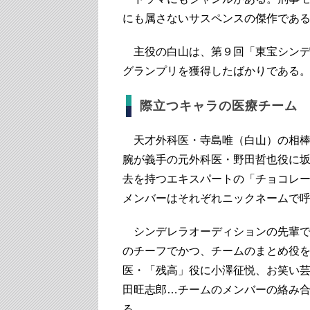
にも属さないサスペンスの傑作であ
主役の白山は、第９回「東宝シンデレ
グランプリを獲得したばかりである
際立つキャラの医療チーム
天才外科医・寺島唯（白山）の相棒で
腕が義手の元外科医・野田哲也役に
去を持つエキスパートの「チョコレ
メンバーはそれぞれニックネームで
シンデレラオーディションの先輩で
のチーフでかつ、チームのまとめ役
医・「残高」役に小澤征悦、お笑い
田旺志郎…チームのメンバーの絡み
る。