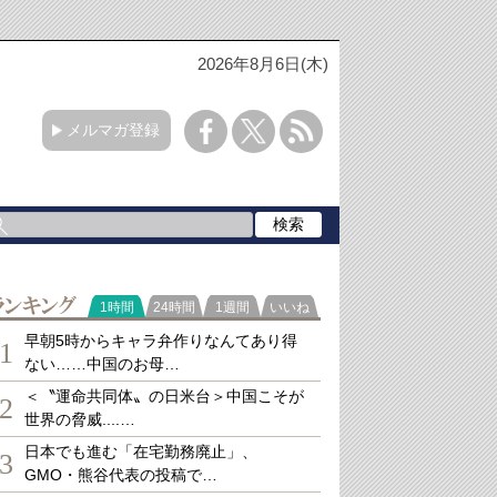
2026年8月6日(木)
メルマガ登録
ランキング
1時間
24時間
1週間
いいね
早朝5時からキャラ弁作りなんてあり得
1
ない……中国のお母…
＜〝運命共同体〟の日米台＞中国こそが
2
世界の脅威....…
日本でも進む「在宅勤務廃止」、
3
GMO・熊谷代表の投稿で…