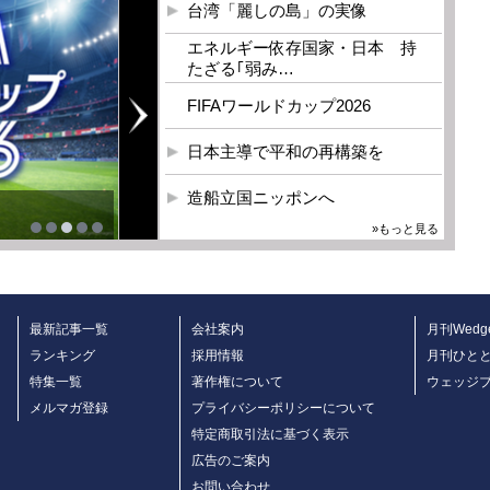
台湾「麗しの島」の実像
エネルギー依存国家・日本 持
たざる｢弱み…
FIFAワールドカップ2026
日本主導で平和の再構築を
造船立国ニッポンへ
»もっと見る
最新記事一覧
会社案内
月刊Wedg
ランキング
採用情報
月刊ひと
特集一覧
著作権について
ウェッジ
メルマガ登録
プライバシーポリシーについて
特定商取引法に基づく表示
広告のご案内
お問い合わせ