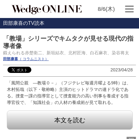
8/6(木)
田部康喜のTV読本
「教場」シリーズでキムタクが見せる現代の指
導者像
鍛えられる赤楚衛二、新垣結衣、北村匠海、白石麻衣、染谷将太
田部康喜
（ コラムニスト）
2023/04/28
「風間公親 ―教場０－」（フジテレビ毎週月曜よる9時）は、
木村拓哉（以下・敬称略）主演のヒットドラマの連ドラ化であ
る。捜査一課の指導官として捜査能力の高い刑事を養成する指
導官役で、「知識社会」の人材の養成術が見て取れる。
本文を読む