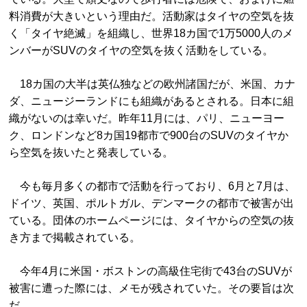
料消費が大きいという理由だ。活動家はタイヤの空気を抜
く「タイヤ絶滅」を組織し、世界18カ国で1万5000人のメ
ンバーがSUVのタイヤの空気を抜く活動をしている。
18カ国の大半は英仏独などの欧州諸国だが、米国、カナ
ダ、ニュージーランドにも組織があるとされる。日本に組
織がないのは幸いだ。昨年11月には、パリ、ニューヨー
ク、ロンドンなど8カ国19都市で900台のSUVのタイヤか
ら空気を抜いたと発表している。
今も毎月多くの都市で活動を行っており、6月と7月は、
ドイツ、英国、ポルトガル、デンマークの都市で被害が出
ている。団体のホームページには、タイヤからの空気の抜
き方まで掲載されている。
今年4月に米国・ボストンの高級住宅街で43台のSUVが
被害に遭った際には、メモが残されていた。その要旨は次
だ。