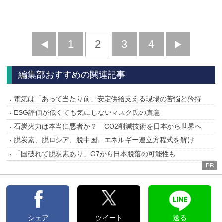
前
1
2
3
4
次
へ
へ
編集部おすすめの関連記事
電気は「あって当たり前」安定供給支える現場の苦悩と矜持
ESG評価が低くても気にしないマスク氏の真意
石炭火力は本当に悪者か？ CO2削減技術を日本から世界へ
脱炭素、脱ロシア、脱中国…エネルギー連立方程式を解け
「国破れて脱炭素あり」G7から日本脱落の可能性も
PR
シェア
ツイート
送る