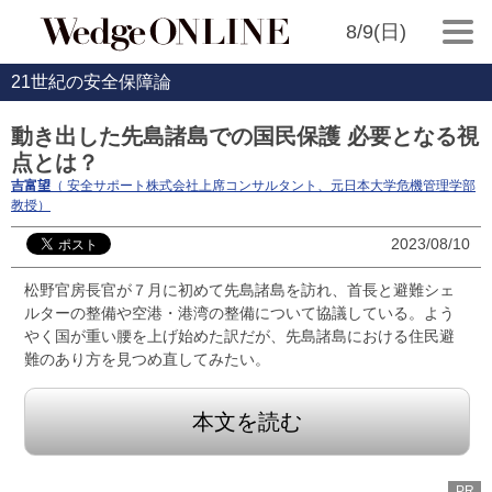
8/9(日)
21世紀の安全保障論
動き出した先島諸島での国民保護 必要となる視
点とは？
吉富望
（ 安全サポート株式会社上席コンサルタント、元日本大学危機管理学部
教授）
2023/08/10
松野官房長官が７月に初めて先島諸島を訪れ、首長と避難シェ
ルターの整備や空港・港湾の整備について協議している。よう
やく国が重い腰を上げ始めた訳だが、先島諸島における住民避
難のあり方を見つめ直してみたい。
本文を読む
PR