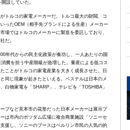
スを開設していた。
がトルコの家電メーカーだ。トルコ最大の財閥、コ
TELといったOEM（相手先ブランドによる生産）メーカー
州市場ではトルコのメーカーに製造を委託しており、
２社だ。
00年代からの民主化政策が奏功し、一人あたりの国
量消費を担う中産階級が急増した。量産による低コス
えたことがトルコの家電産業を大きく成長させた。日
」と同じ現象が起きたといえる。ベステルは日本のメ
白物家電を「SHARP」、テレビを「TOSHIBA」
ープなど見本市の花形だった日本メーカーは展示ブ
ニーは市内のポツダム広場に複合商業施設「ソニーセ
を支援し、ソニーのブースはベルリン市民の人気の的