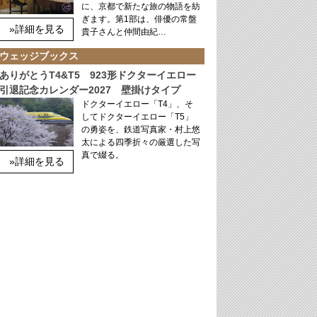
に、京都で新たな旅の物語を紡
ぎます。第1部は、俳優の常盤
»詳細を見る
貴子さんと仲間由紀…
ウェッジブックス
ありがとうT4&T5 923形ドクターイエロー
引退記念カレンダー2027 壁掛けタイプ
ドクターイエロー「T4」、そ
してドクターイエロー「T5」
の勇姿を、鉄道写真家・村上悠
太による四季折々の厳選した写
真で綴る。
»詳細を見る