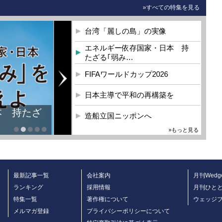
»すべての特集を見る
台湾「麗しの島」の実像
エネルギー依存国家・日本 持
たざる｢弱み…
FIFAワールドカップ2026
日本主導で平和の再構築を
本 持たざ
造船立国ニッポンへ
»もっと見る
最新記事一覧
会社案内
月刊Wedg
ランキング
採用情報
月刊ひと
特集一覧
著作権について
ウェッジ
メルマガ登録
プライバシーポリシーについて