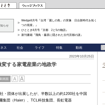
Wedge8月号『台湾「麗しの島」の実像 日台新時代を拓く「3
つの視座」』
お知らせ
ひととき8月号『京都 2と5の物語』
新刊書籍『飛鳥・藤原に隠された古代宮都の謎』
ジネス
社会
ライフ
特集
動画
2023年10月25日
激変する家電産業の地政学
刷画面
59社・団体が出展したが、半数以上の約1200社を中国
爾集団（Haier）、TCL科技集団、長虹電器