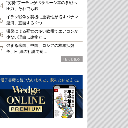
“劣勢”プーチンがベラルーシ軍の参戦へ
4
圧力、それでも独…
イラン戦争を契機に重要性が増すパナマ
5
運河、直面する２つ…
猛暑による死亡の多い欧州でエアコンが
6
少ない理由…建物と…
強まる米国、中国、ロシアの核軍拡競
7
争、FT紙の社説で覚…
»もっと見る