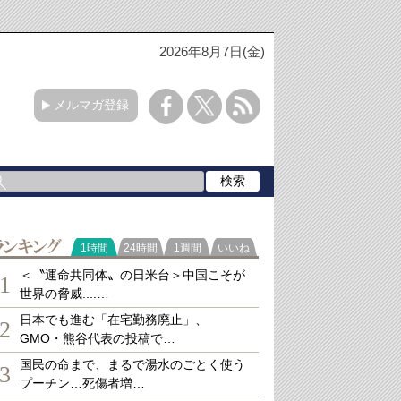
2026年8月7日(金)
メルマガ登録
ランキング
1時間
24時間
1週間
いいね
＜〝運命共同体〟の日米台＞中国こそが
1
世界の脅威....…
日本でも進む「在宅勤務廃止」、
2
GMO・熊谷代表の投稿で…
国民の命まで、まるで湯水のごとく使う
3
プーチン…死傷者増…