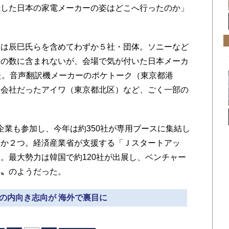
飛した日本の家電メーカーの姿はどこへ行ったのか」
は辰巳氏らを含めてわずか５社・団体。ソニーなど
この数に含まれないが、会場で気が付いた日本メーカ
た。音声翻訳機メーカーのポケトーク（東京都港
子会社だったアイワ（東京都北区）など、ごく一部の
企業も参加し、今年は約350社が専用ブースに集結し
ずか２つ。経済産業省が支援する「Ｊスタートアッ
。最大勢力は韓国で約120社が出展し、ベンチャー
ン〟のようだった。
本の内向き志向が 海外で裏目に