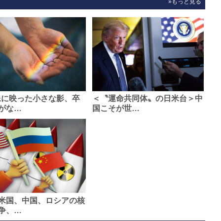
»もっと見る
像に映った小さな影、卒
＜〝運命共同体〟の日米台＞中
がな…
国こそが世…
米国、中国、ロシアの核
争、…