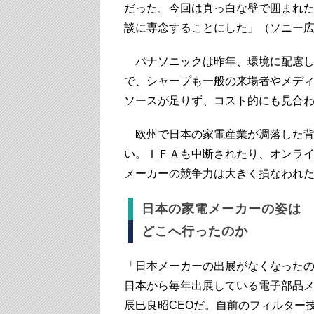
だった。今回は真っ白な壁で囲まれ
談に専念することにした」（ソニー
パナソニックは昨年、環境に配慮し
で、シャープも一般の来場者やメデ
ソースが足りず、コスト的にも見合
欧州で日本の家電産業が凋落した背
い。ＩＦＡも中断されたり、オンラ
メーカーの競争力は大きく損なわれ
日本の家電メーカーの姿は
どこへ行ったのか
「日本メーカーの出展がなくなったの
日本から毎年出展している電子部品
辰巳良昭CEOだ。自前のフィルター