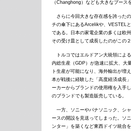
（Changhong）なども大きなブー
さらに今回大きな存在感を誇ったの
チの傘下にあるArcelikや、VES
である。日本の家電企業の多くは欧
その受け皿として成長したのがこの
トルコではエルドアン大統領による
内総生産（GDP）が急速に拡大、大
ト生産が可能になり、海外輸出が増
本が戦後に経験した「高度経済成長
ーカーからブランドの使用権を入手し、
のブランドでも製造販売している。
一方、ソニーやパナソニック、シャ
ースの開設を見送ってしまった。ソ
ンター」を築くなど東西ドイツ統合