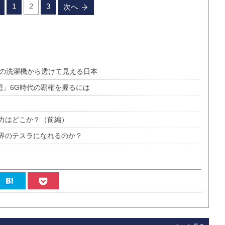
1
2
3
次へ
ロの洗濯機から透けて見える日本
想」6G時代の覇権を握るには
力はどこか？（前編）
界のテスラになれるのか？