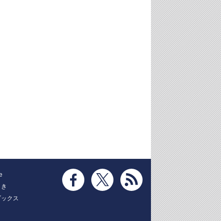
e
とき
ブックス