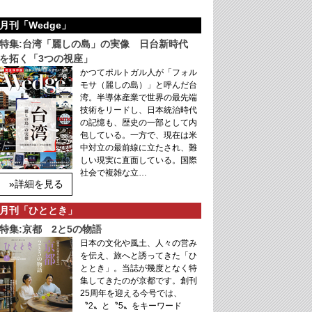
月刊「Wedge」
特集:台湾「麗しの島」の実像 日台新時代
を拓く「3つの視座」
かつてポルトガル人が「フォル
モサ（麗しの島）」と呼んだ台
湾。半導体産業で世界の最先端
技術をリードし、日本統治時代
の記憶も、歴史の一部として内
包している。一方で、現在は米
中対立の最前線に立たされ、難
しい現実に直面している。国際
社会で複雑な立…
»詳細を見る
月刊「ひととき」
特集:京都 2と5の物語
日本の文化や風土、人々の営み
を伝え、旅へと誘ってきた「ひ
ととき」。当誌が幾度となく特
集してきたのが京都です。創刊
25周年を迎える今号では、
〝2〟と〝5〟をキーワード