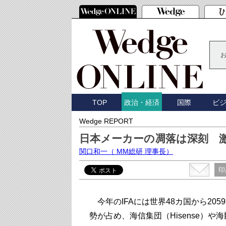
TOP
国際
ビ
政治・経済
Wedge REPORT
日本メーカーの凋落は深刻 
関口和一
（ MM総研 理事長）
印
今年のIFAには世界48カ国から20
勢が占め、海信集団（Hisense）や海