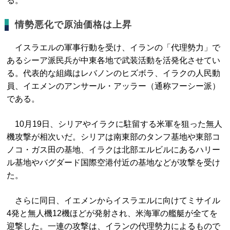
る。
情勢悪化で原油価格は上昇
イスラエルの軍事行動を受け、イランの「代理勢力」で
あるシーア派民兵が中東各地で武装活動を活発化させてい
る。代表的な組織はレバノンのヒズボラ、イラクの人民動
員、イエメンのアンサール・アッラー（通称フーシー派）
である。
10月19日、シリアやイラクに駐留する米軍を狙った無人
機攻撃が相次いだ。シリアは南東部のタンフ基地や東部コ
ノコ・ガス田の基地、イラクは北部エルビルにあるハリー
ル基地やバグダード国際空港付近の基地などが攻撃を受け
た。
さらに同日、イエメンからイスラエルに向けてミサイル
4発と無人機12機ほどが発射され、米海軍の艦艇が全てを
迎撃した。一連の攻撃は、イランの代理勢力によるもので