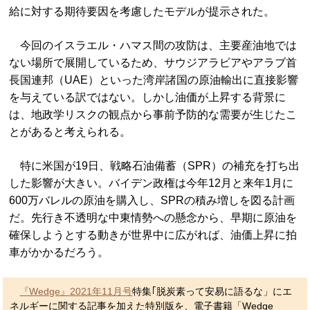
給に対する期待要因を考慮したモデルが提示された。
今回のイスラエル・ハマス間の攻防は、主要産油地では
ない場所で展開しているため、サウジアラビアやアラブ首
長国連邦（UAE）といった湾岸諸国の原油輸出に直接影響
を与えている訳ではない。しかし油価が上昇する背景に
は、地政学リスクの観点から事前予防的な需要が生じたこ
とがあると考えられる。
特に米国が19日、戦略石油備蓄（SPR）の補充を打ち出
した影響が大きい。バイデン政権は今年12月と来年1月に
600万バレルの原油を購入し、SPRの積み増しを図る計画
だ。先行き不透明な中東情勢への懸念から、早期に原油を
確保しようとする動きが世界中に広がれば、油価上昇に拍
車がかかるだろう。
『Wedge』2021年11月号
特集｢脱炭素って安易に語るな」にエ
ネルギーに関する記事を加えた特別版を、電子書籍「Wedge