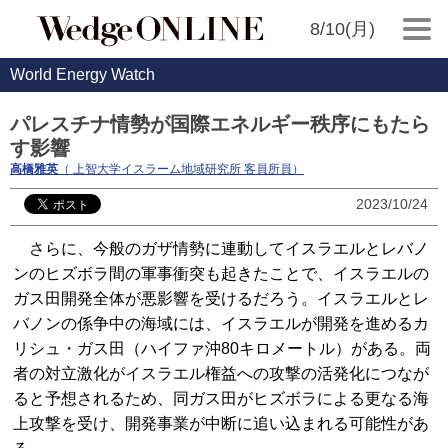
8/10(月)
World Energy Watch
パレスチナ情勢が国際エネルギー秩序にもたら
す影響
高橋雅英
（ 上智大学イスラーム地域研究所 客員所員）
2023/10/24
さらに、今般のガザ情勢に連動してイスラエルとレバノ
ンのヒズボラ間の軍事衝突も起きたことで、イスラエルの
ガス田開発全体が悪影響を受けるだろう。イスラエルとレ
バノンの係争中の海域には、イスラエルが開発を進めるカ
リシュ・ガス田（ハイファ沖80キロメートル）がある。両
者の対立激化がイスラエル権益への攻撃の活発化につなが
ると予想されるため、同ガス田がヒズボラによる更なる海
上攻撃を受け、開発事業が中断に追い込まれる可能性があ