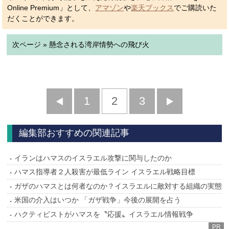
Online Premium」として、
アマゾン
や
楽天ブックス
でご購読いた
だくことができます。
次ページ » 懸念される湾岸情勢への飛び火
前
1
2
3
次
へ
へ
編集部おすすめの関連記事
イランはハマスのイスラエル攻撃に関与したのか
ハマス指導者２人殺害が最低ライン イスラエル戦略目標
ガザのハマスとは何者なのか？イスラエルに敵対する組織の実態
米国の介入はいつか 「ガザ戦争」今後の展開を占う
ハクティビストがハマスを〝応援〟イスラエル情報戦争
PR