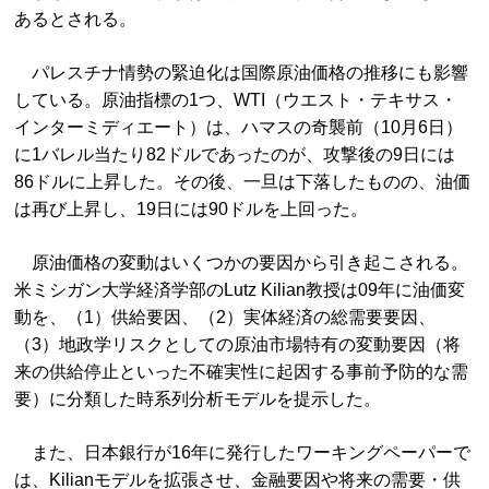
あるとされる。
パレスチナ情勢の緊迫化は国際原油価格の推移にも影響
している。原油指標の1つ、WTI（ウエスト・テキサス・
インターミディエート）は、ハマスの奇襲前（10月6日）
に1バレル当たり82ドルであったのが、攻撃後の9日には
86ドルに上昇した。その後、一旦は下落したものの、油価
は再び上昇し、19日には90ドルを上回った。
原油価格の変動はいくつかの要因から引き起こされる。
米ミシガン大学経済学部のLutz Kilian教授は09年に油価変
動を、（1）供給要因、（2）実体経済の総需要要因、
（3）地政学リスクとしての原油市場特有の変動要因（将
来の供給停止といった不確実性に起因する事前予防的な需
要）に分類した時系列分析モデルを提示した。
また、日本銀行が16年に発行したワーキングペーパーで
は、Kilianモデルを拡張させ、金融要因や将来の需要・供