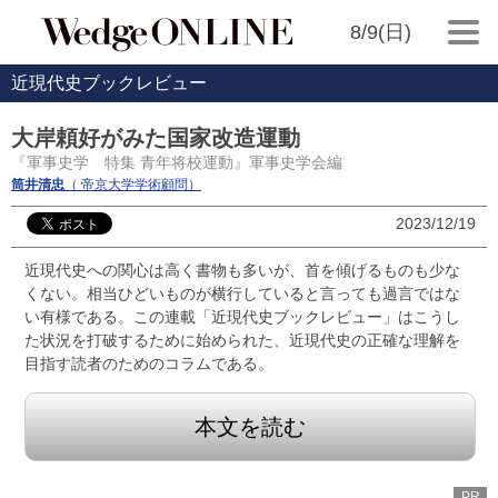
8/9(日)
近現代史ブックレビュー
大岸頼好がみた国家改造運動
『軍事史学 特集 青年将校運動』軍事史学会編
筒井清忠
（ 帝京大学学術顧問）
2023/12/19
近現代史への関心は高く書物も多いが、首を傾げるものも少な
くない。相当ひどいものが横行していると言っても過言ではな
い有様である。この連載「近現代史ブックレビュー」はこうし
た状況を打破するために始められた、近現代史の正確な理解を
目指す読者のためのコラムである。
本文を読む
PR