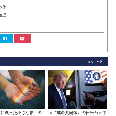
物像
生涯
»もっと見る
像に映った小さな影、卒
＜〝運命共同体〟の日米台＞中