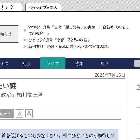
Wedge8月号『台湾「麗しの島」の実像 日台新時代を拓く「3
つの視座」』
お知らせ
ひととき8月号『京都 2と5の物語』
新刊書籍『飛鳥・藤原に隠された古代宮都の謎』
ジネス
社会
特集
動画
ライフ
2023年7月16日
たい謎
・政治』橋川文三著
刷画面
首を傾げるものも少なくない。相当ひどいものが横行して