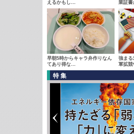
えるかもし…
業証書
早朝5時からキャラ弁作りなん
強まる
てあり得な…
軍拡競
特集