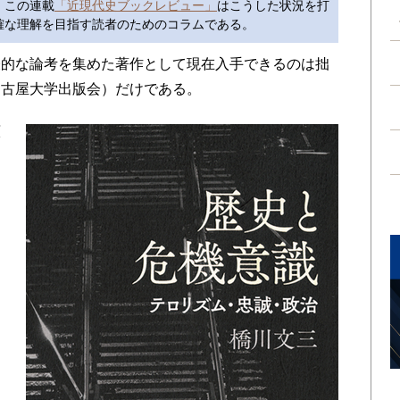
。この連載
「近現代史ブックレビュー」
はこうした状況を打
確な理解を目指す読者のためのコラムである。
的な論考を集めた著作として現在入手できるのは拙
名古屋大学出版会）だけである。
原
。
つ
。