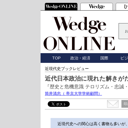
TOP
政治・経済
国際
ビ
近現代史ブックレビュー
近代日本政治に現れた解きが
『歴史と危機意識 テロリズム・忠誠
筒井清忠
（ 帝京大学学術顧問）
印
近現代史への関心は高く書物も多いが、