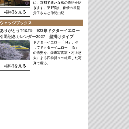
に、京都で新たな旅の物語を紡
ぎます。第1部は、俳優の常盤
»詳細を見る
貴子さんと仲間由紀…
ウェッジブックス
ありがとうT4&T5 923形ドクターイエロー
引退記念カレンダー2027 壁掛けタイプ
ドクターイエロー「T4」、そ
してドクターイエロー「T5」
の勇姿を、鉄道写真家・村上悠
太による四季折々の厳選した写
真で綴る。
»詳細を見る