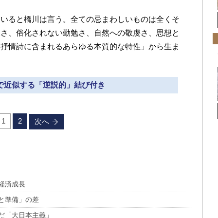
いると橋川は言う。全ての忌まわしいものは全くそ
深さ、俗化されない勤勉さ、自然への敬虔さ、思想と
い抒情詩に含まれるあらゆる本質的な特性」から生ま
独で近似する「逆説的」結び付き
1
2
次へ
経済成長
と準備」の差
だ「大日本主義」