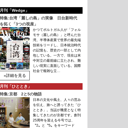
月刊「Wedge」
特集:台湾「麗しの島」の実像 日台新時代
を拓く「3つの視座」
かつてポルトガル人が「フォル
モサ（麗しの島）」と呼んだ台
湾。半導体産業で世界の最先端
技術をリードし、日本統治時代
の記憶も、歴史の一部として内
包している。一方で、現在は米
中対立の最前線に立たされ、難
しい現実に直面している。国際
社会で複雑な立…
»詳細を見る
月刊「ひととき」
特集:京都 2と5の物語
日本の文化や風土、人々の営み
を伝え、旅へと誘ってきた「ひ
ととき」。当誌が幾度となく特
集してきたのが京都です。創刊
25周年を迎える今号では、
〝2〟と〝5〟をキーワード