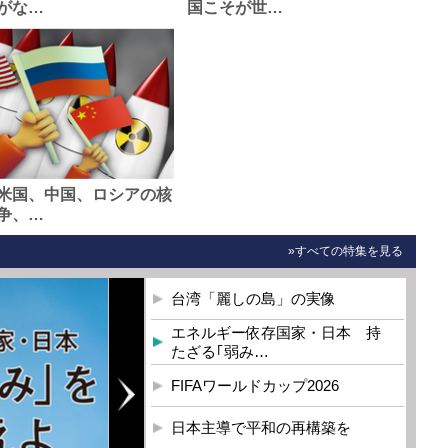
がな…
国こそが世…
米国、中国、ロシアの核
争、…
»すべての特集を見る
台湾「麗しの島」の実像
エネルギー依存国家・日本 持
たざる｢弱み…
FIFAワールドカップ2026
日本主導で平和の再構築を