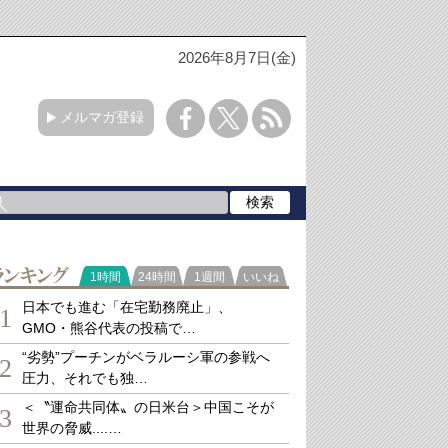
2026年8月7日(金)
メルマガ登録
ランキング
1時間
24時間
1週間
いいね
日本でも進む「在宅勤務廃止」、
1
GMO・熊谷代表の投稿で…
“劣勢”プーチンがベラルーシ軍の参戦へ
2
圧力、それでも独…
＜〝運命共同体〟の日米台＞中国こそが
3
世界の脅威....…