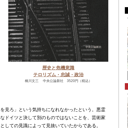
ー
る
ド
歴史と危機意識
イ
テロリズム・忠誠・政治
ツ
橋川文三 中央公論新社 3520円（税込）
ツ
を見ろ」という気持ちになれなかったという。悪霊
遠なドイツと決して別のものではないことを、芸術家
家としての見識によって見抜いていたからである。