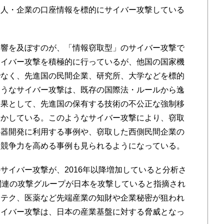
個人・企業の口座情報を標的にサイバー攻撃している
響を及ぼすのが、「情報窃取型」のサイバー攻撃で
サイバー攻撃を積極的に行っているが、他国の国家機
でなく、先進国の民間企業、研究所、大学などを標的
ようなサイバー攻撃は、既存の国際法・ルールから逸
結果として、先進国の保有する技術の不公正な強制移
脅かしている。このようなサイバー攻撃により、窃取
兵器開発に利用する事例や、窃取した西側民間企業の
業競争力を高める事例も見られるようになっている。
イバー攻撃が、2016年以降増加していると分析さ
関連の攻撃グループが日本を攻撃していると指摘され
イテク、医薬など先端産業の知財や企業秘密が狙われ
サイバー攻撃は、日本の産業基盤に対する脅威となっ