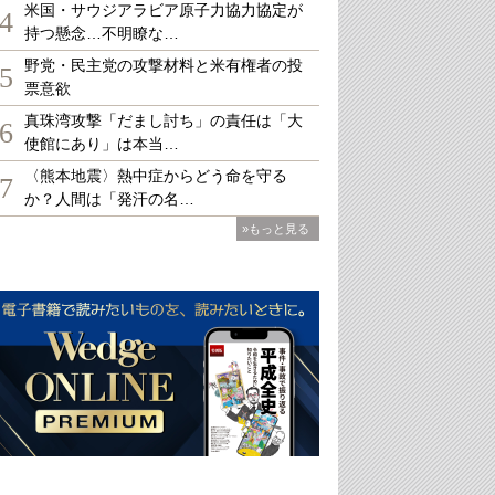
米国・サウジアラビア原子力協力協定が
4
持つ懸念…不明瞭な…
野党・民主党の攻撃材料と米有権者の投
5
票意欲
真珠湾攻撃「だまし討ち」の責任は「大
6
使館にあり」は本当…
〈熊本地震〉熱中症からどう命を守る
7
か？人間は「発汗の名…
»もっと見る