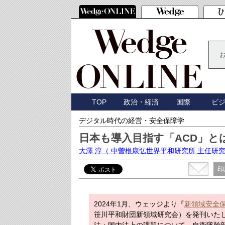
TOP
政治・経済
国際
ビ
デジタル時代の経営・安全保障学
日本も導入目指す「ACD」と
大澤 淳
（ 中曽根康弘世界平和研究所 主任研
印
2024年1月、ウェッジより『
新領域安全
笹川平和財団新領域研究会）を発刊いた