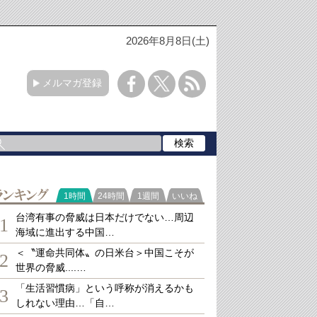
2026年8月8日(土)
メルマガ登録
ランキング
1時間
24時間
1週間
いいね
台湾有事の脅威は日本だけでない…周辺
1
海域に進出する中国…
＜〝運命共同体〟の日米台＞中国こそが
2
世界の脅威....…
「生活習慣病」という呼称が消えるかも
3
しれない理由…「自…