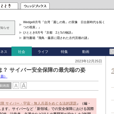
Wedge8月号『台湾「麗しの島」の実像 日台新時代を拓く「3
つの視座」』
お知らせ
ひととき8月号『京都 2と5の物語』
新刊書籍『飛鳥・藤原に隠された古代宮都の謎』
ジネス
ライフ
特集
動画
社会
2023年12月25日
は？ サイバー安全保障の最先端の姿
究員）
刷画面
保障 サイバー・宇宙・無人兵器をめぐる法的課題
』（編・
します。サイバーなど「新領域」での安全保障における国際