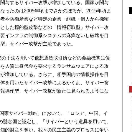
関与するサイバー攻撃が増加している。国家が関与
ったのは2005年頃までさかのぼるが、2015年頃ま
定者や防衛産業など特定の企業・組織・個人から機密
的とした標的型攻撃などの「情報窃取型」サイバー攻
重要インフラの制御系システムの麻痺ないし破壊を目
壊型」サイバー攻撃が主流であった。
撃の手法を用いて仮想通貨取引所などの金融機関に侵
タを人質に身代金を要求するランサムウェアによる攻
撃が増加している。さらに、相手国内の情報操作を目
主体を用いたサイバー攻撃によるかく乱、サイバー窃
情報操作型」サイバー攻撃が新たに見られるようにな
「国家サイバー戦略」において、「ロシア、中国、イ
の懸念国と認定し、「サイバーという道具を用いて、
、知的財産を奪い、我々の民主主義のプロセスに争い