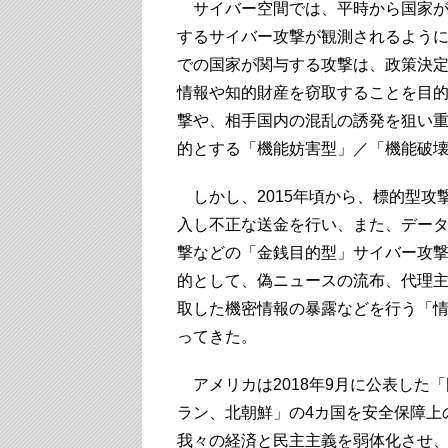
サイバー空間では、平時から国家が
するサイバー攻撃が観測されるようにな
での国家が関与する攻撃は、政策決
情報や知的財産を窃取することを目
撃や、相手国内の混乱の誘発を狙い
的とする「機能妨害型」／「機能破
しかし、2015年頃から、標的型攻
入し不正な送金を行い、また、デー
撃などの「金銭目的型」サイバー攻
的として、偽ニュースの流布、代理
取した機密情報の暴露などを行う「
ってきた。
アメリカは2018年9月に公表した
ラン、北朝鮮」の4カ国を安全保障上
我々の経済と民主主義を弱体化させ