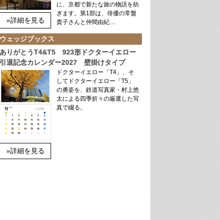
に、京都で新たな旅の物語を紡
ぎます。第1部は、俳優の常盤
»詳細を見る
貴子さんと仲間由紀…
ウェッジブックス
ありがとうT4&T5 923形ドクターイエロー
引退記念カレンダー2027 壁掛けタイプ
ドクターイエロー「T4」、そ
してドクターイエロー「T5」
の勇姿を、鉄道写真家・村上悠
太による四季折々の厳選した写
真で綴る。
»詳細を見る