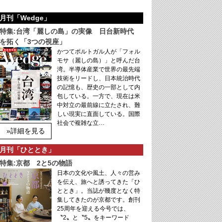
月刊「Wedge」
特集:台湾「麗しの島」の実像 日台新時代
を拓く「3つの視座」
かつてポルトガル人が「フォル
モサ（麗しの島）」と呼んだ台
湾。半導体産業で世界の最先端
技術をリードし、日本統治時代
の記憶も、歴史の一部として内
包している。一方で、現在は米
中対立の最前線に立たされ、難
しい現実に直面している。国際
社会で複雑な立…
»詳細を見る
月刊「ひととき」
特集:京都 2と5の物語
日本の文化や風土、人々の営み
を伝え、旅へと誘ってきた「ひ
ととき」。当誌が幾度となく特
集してきたのが京都です。創刊
25周年を迎える今号では、
〝2〟と〝5〟をキーワード