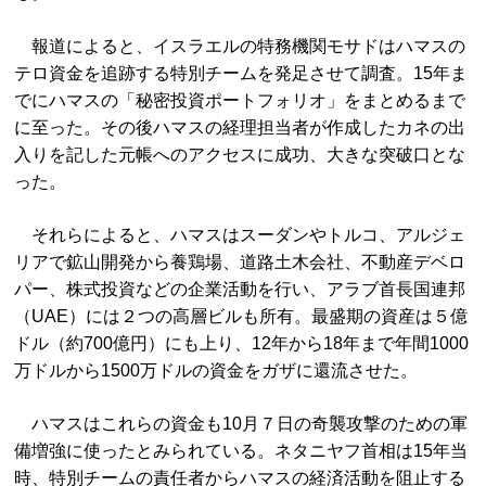
報道によると、イスラエルの特務機関モサドはハマスの
テロ資金を追跡する特別チームを発足させて調査。15年ま
でにハマスの「秘密投資ポートフォリオ」をまとめるまで
に至った。その後ハマスの経理担当者が作成したカネの出
入りを記した元帳へのアクセスに成功、大きな突破口とな
った。
それらによると、ハマスはスーダンやトルコ、アルジェ
リアで鉱山開発から養鶏場、道路土木会社、不動産デベロ
パー、株式投資などの企業活動を行い、アラブ首長国連邦
（UAE）には２つの高層ビルも所有。最盛期の資産は５億
ドル（約700億円）にも上り、12年から18年まで年間1000
万ドルから1500万ドルの資金をガザに還流させた。
ハマスはこれらの資金も10月７日の奇襲攻撃のための軍
備増強に使ったとみられている。ネタニヤフ首相は15年当
時、特別チームの責任者からハマスの経済活動を阻止する