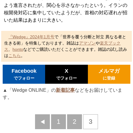
よう進言されたが、関心を示さなかったという。イランの
核開発対応に集中していたようだが、首相の対応遅れが招
いた結果はあまりに大きい。
『Wedge』2024年1月号
で「世界を覆う分断と対立 異なる者と
生きる術」を特集しております。雑誌は
アマゾン
や
楽天ブック
ス
、
honto
などでご購読いただくことができます。雑誌の試し読み
は
こちら
。
Facebook
X
メルマガ
でフォロー
でフォロー
に登録
▲「Wedge ONLINE」の
新着記事
などをお届けしていま
す。
前
1
2
3