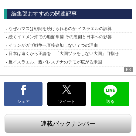
へ
編集部おすすめの関連記事
なぜハマスは戦闘を続けられるのか イスラエルの誤算
続くイエメン沖での船舶拿捕 その裏側と日本への影響
イランがガザ戦争へ直接参加しない７つの理由
日本は遠くから正論を 「大国ヅラをしない大国」目指せ
反イスラエル、親パレスチナのデモが広がる米国
PR
シェア
ツイート
送る
連載バックナンバー