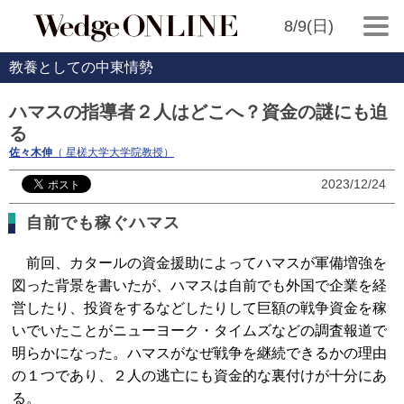
8/9(日)
教養としての中東情勢
ハマスの指導者２人はどこへ？資金の謎にも迫
る
佐々木伸
（ 星槎大学大学院教授）
2023/12/24
自前でも稼ぐハマス
前回、カタールの資金援助によってハマスが軍備増強を
図った背景を書いたが、ハマスは自前でも外国で企業を経
営したり、投資をするなどしたりして巨額の戦争資金を稼
いでいたことがニューヨーク・タイムズなどの調査報道で
明らかになった。ハマスがなぜ戦争を継続できるかの理由
の１つであり、２人の逃亡にも資金的な裏付けが十分にあ
る。