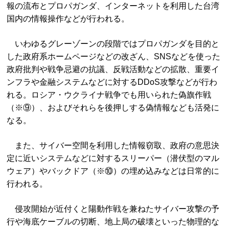
報の流布とプロパガンダ、インターネットを利用した台湾
国内の情報操作などが行われる。
いわゆるグレーゾーンの段階ではプロパガンダを目的と
した政府系ホームページなどの改ざん、SNSなどを使った
政府批判や戦争忌避の抗議、反戦活動などの拡散、重要イ
ンフラや金融システムなどに対するDDoS攻撃などが行わ
れる。ロシア・ウクライナ戦争でも用いられた偽旗作戦
（※⑨）、およびそれらを後押しする偽情報なども活発に
なる。
また、サイバー空間を利用した情報窃取、政府の意思決
定に近いシステムなどに対するスリーパー（潜伏型のマル
ウェア）やバックドア（※⑩）の埋め込みなどは日常的に
行われる。
侵攻開始が近付くと陽動作戦を兼ねたサイバー攻撃の予
行や海底ケーブルの切断、地上局の破壊といった物理的な