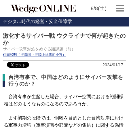
8/8(土)
デジタル時代の経営・安全保障学
激化するサイバー戦 ウクライナで何が起きたの
か
サイバー攻撃対処をめぐる諸課題（前）
住田和明
（ 元陸将・元陸上総隊司令官）
2024/01/17
台湾有事で、中国はどのようにサイバー攻撃を
行うのか？
台湾有事が生起した場合、サイバー空間における戦闘様
相はどのようなものになるのであろうか。
まず初期の段階では、恫喝を目的とした台湾対岸におけ
る軍事力増強（軍事演習や部隊などの集結）に関する偽情