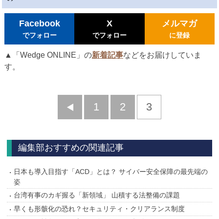
Facebook
X
メルマガ
でフォロー
でフォロー
に登録
▲「Wedge ONLINE」の
新着記事
などをお届けしていま
す。
前
1
2
3
へ
編集部おすすめの関連記事
日本も導入目指す「ACD」とは？ サイバー安全保障の最先端の
姿
台湾有事のカギ握る「新領域」 山積する法整備の課題
早くも形骸化の恐れ？セキュリティ・クリアランス制度