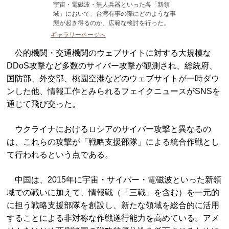
宇宙・電磁波・無人兵器といった各「新領
域」において、台湾有事の際にどのような事
態が起き得るのか、広範な検討を行った。
ギャラリーページへ
公的機関・交通機関のウェブサイトに対する大規模な
DDoS攻撃など多数のサイバー攻撃が観測され、総統府、
国防部、外交部、桃園空港などのウェブサイトが一時ダウ
ンした他、情報工作とみられるフェイクニュースがSNSを
通じて飛び交った。
ウクライナにおけるロシアのサイバー攻撃と異なるの
は、これらの攻撃が「戦略支援部隊」による統合作戦とし
て行われるという点である。
中国は、2015年に宇宙・サイバー・電磁波といった新領
域での戦いに加えて、情報戦（「三戦」を含む）を一元的
に担う戦略支援部隊を創設し、新たな領域を総合的に活用
することによる非対称な作戦遂行能力を高めている。アメ