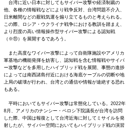
台湾に近い日本に対してもサイバー攻撃や経済制裁の
他、各種の情報戦などにより戦争反対、台湾問題不介入、
日米離間などの厭戦気運を煽り立てるものと考えられる。
この際、ロシア・ウクライナ戦争における教訓を踏まえ、
より烈度の高い情報操作型サイバー攻撃による認知戦
（※⑪）を展開するであろう。
また高度なワイパー攻撃によって自衛隊施設やアメリカ
軍基地の機能発揮を妨害し、認知戦を含む情報戦やサイバ
ー攻撃などを多用したハイブリッド戦を展開、事態の進捗
によっては南西諸島付近における海底ケーブルの切断や地
上局の破壊が行われ、台湾との通信や情報が途絶する恐れ
もある。
平時においてもサイバー攻撃は常態化している。2022年
8月、アメリカのナンシー・ペロシ下院議長が台湾を訪問
した際、中国は報復として台湾近海に対してミサイルを発
射したが、サイバー空間においてもハイブリッド戦の演習