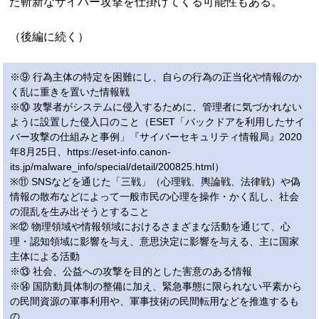
た斬新なサイバー攻撃を仕掛けてくる可能性もある。
（後編に続く）
※⑨ 行為主体の特定を困難にし、自らの行為の正当化や情報のか
く乱に重きを置いた情報戦
※⑩ 攻撃者がシステムに侵入するために、管理者に気づかれない
ように設置した侵入口のこと（ESET「バックドアを利用したサイ
バー攻撃の仕組みと事例」『サイバーセキュリティ情報局』2020
年8月25日、https://eset-info.canon-
its.jp/malware_info/special/detail/200825.html）
※⑪ SNSなどを通じた「三戦」（心理戦、輿論戦、法律戦）や偽
情報の散布などによって一般市民の心理を操作・かく乱し、社会
の混乱を生み出そうとすること
※⑫ 物理領域や情報領域におけるさまざまな活動を通じて、心
理・認知領域に影響を与え、意思決定に影響を与える、主に国家
主体による活動
※⑬ 社会、公益への攻撃を目的とした害意のある情報
※⑭ 国防動員体制の整備に加え、緊急事態に限られない平素から
の民間資源の軍事利用や、軍事技術の民間転用などを推進するも
の