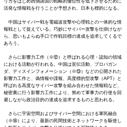
リカをはじめ西側諸国の戦略的優位性を低下させるために
活発な情報戦を行うことが予想され、日本も標的になる。
中国はサイバー戦を電磁波攻撃や心理戦との一体的な情
報戦として捉えている。巧妙にサイバー攻撃を仕掛けなが
ら、思いもよらぬ手口で作戦目標の達成を追求してくるで
あろう。
さらに影響力工作（※⑫）と呼ばれる心理・認知の領域
における活動が行われる。中国は宣伝活動、プロパガン
ダ、ディスインフォメーション（※⑬）などの公開された
影響力工作と、偽情報や諜報、高度標的型攻撃（APT）と
呼ばれる高度なサイバー攻撃を組み合わせた情報戦など、
秘密裏に行う影響力工作により、努めて軍事力の行使を回
避しながら政治目的の達成を追求するものと思われる。
さらに宇宙空間およびサイバー空間における軍民融合
（※⑭）により、最新の民間技術とネットワークを駆使し