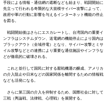
手段による情報・通信網の遮断なども始まり、戦闘開始に
先立って行われる奇襲的な大規模サイバー攻撃によって、
政府や軍の行動に影響を与えるインターネット機能の停止
を図る。
戦闘開始後はさらにエスカレートし、台湾国内の重要イ
ンフラはシステムダウン、送電網の機能停止により国内は
ブラックアウト（全域停電）となり、サイバー攻撃とミサ
イル攻撃などとの連携により重要な通信施設やインフラな
どが徹底的に破壊される。
これと並行して国民に対する厭戦機運の醸成、アメリカ
の介入阻止や日米などの国家関係を離間するための情報戦
なども活発になる。
さらに第三国の介入を抑制するため、国際社会に対して
三戦（輿論戦、法律戦、心理戦）を展開する。