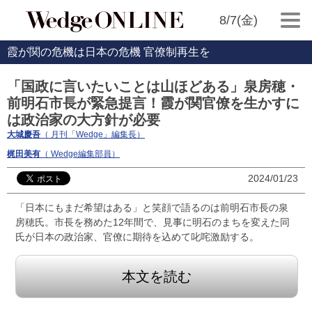
8/7(金)
霞が関の危機は日本の危機 官僚制再生を
「国政に言いたいことは山ほどある」泉房穂・
前明石市長が緊急提言！霞が関官僚を生かすに
は政治家の大方針が必要
大城慶吾
（ 月刊「Wedge」編集長）
梶田美有
（ Wedge編集部員）
2024/01/23
「日本にもまだ希望はある」と笑顔で語るのは前明石市長の泉
房穂氏。市長を務めた12年間で、見事に明石のまちを変えた同
氏が日本の政治家、官僚に期待を込めて叱咤激励する。
本文を読む