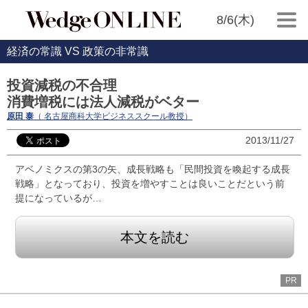
8/6(木)
経済の常識 VS 政策の非常識
投資減税の不合理
消費増税には法人減税がベター
原田 泰
（ 名古屋商科大学ビジネススクール教授）
2013/11/27
アベノミクスの第3の矢、成長戦略も「民間投資を喚起する成長
戦略」となっており、投資を増やすことは良いことだという前
提になっているが…
本文を読む
PR