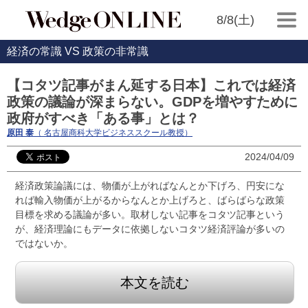
8/8(土)
経済の常識 VS 政策の非常識
【コタツ記事がまん延する日本】これでは経済
政策の議論が深まらない。GDPを増やすために
政府がすべき「ある事」とは？
原田 泰
（ 名古屋商科大学ビジネススクール教授）
2024/04/09
経済政策論議には、物価が上がればなんとか下げろ、円安にな
れば輸入物価が上がるからなんとか上げろと、ばらばらな政策
目標を求める議論が多い。取材しない記事をコタツ記事という
が、経済理論にもデータに依拠しないコタツ経済評論が多いの
ではないか。
本文を読む